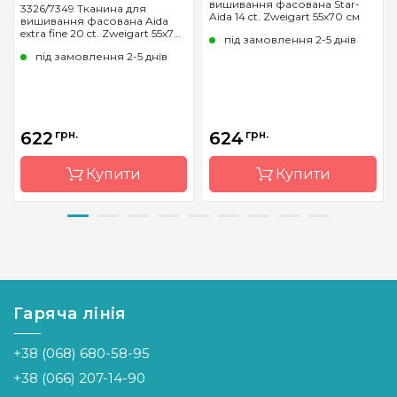
вишивання фасована Star-
3326/7349 Тканина для
Aida 14 ct. Zweigart 55х70 см
вишивання фасована Aida
extra fine 20 ct. Zweigart 55х70
під замовлення 2-5 днів
см
під замовлення 2-5 днів
622
грн.
624
грн.
Купити
Купити
Бренд
Zweigart
Бренд
Zweigart
Країна
Німеччина
Країна
Німеччина
виробник
виробник
Гаряча лінія
Розфасовка
фасована
Розфасовка
фасована
Каунт
20 (79 кл.
Каунт
14 (55 кл. в
+38 (068) 680-58-95
в 10см)
10см)
+38 (066) 207-14-90
Розмір
55*70см
Розмір
55*70см