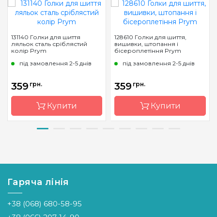
131140 Голки для шиття
128610 Голки для шиття,
ляльок сталь сріблястий
вишивки, штопання і
колір Prym
бісероплетіння Prym
під замовлення 2-5 днів
під замовлення 2-5 днів
359
грн.
359
грн.
Купити
Купити
Бренд
Prym
Бренд
Prym
Країна
Німеччина
Країна
Німеччина
виробник
виробник
Гаряча лінія
Призначення
Для
Призначення
Для
шиття
шиття
+38 (068) 680-58-95