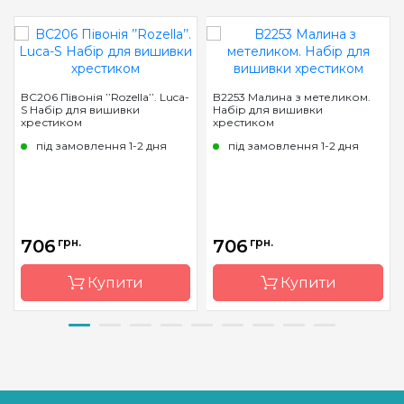
BC206 Півонія ’’Rozella’’. Luca-
B2253 Малина з метеликом.
S Набір для вишивки
Набір для вишивки
хрестиком
хрестиком
під замовлення 1-2 дня
під замовлення 1-2 дня
706
грн.
706
грн.
Купити
Купити
Бренд
Luca-S
Бренд
Luca-S
Країна
Молдова
Країна
Молдова
виробник
виробник