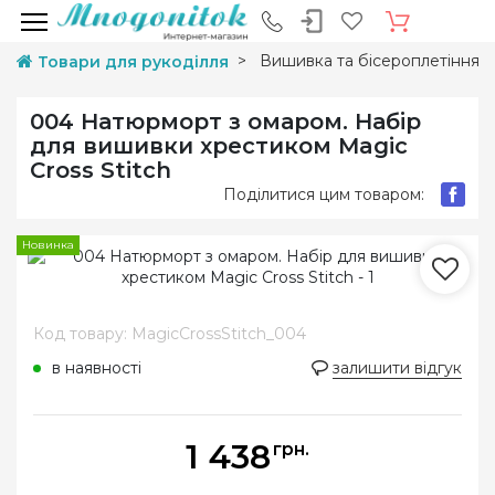
Вишивка та бісероплетіння
Товари для рукоділля
004 Натюрморт з омаром. Набір
для вишивки хрестиком Magic
Cross Stitch
Поділитися цим товаром:
Новинка
Код товару: MagicCrossStitch_004
в наявності
залишити відгук
1 438
грн.