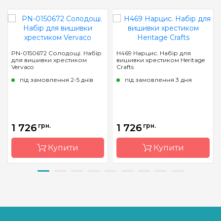
PN-0150672 Солодощі. Набір
H469 Нарцис. Набір для
для вишивки хрестиком
вишивки хрестиком Heritage
Vervaco
Crafts
під замовлення 2-5 днів
під замовлення 3 дня
1 726
грн.
1 726
грн.
Купити
Купити
Бренд
Vervaco
Бренд
Heritage
Crafts
Країна
Бельгія
виробник
Країна
Великобритані