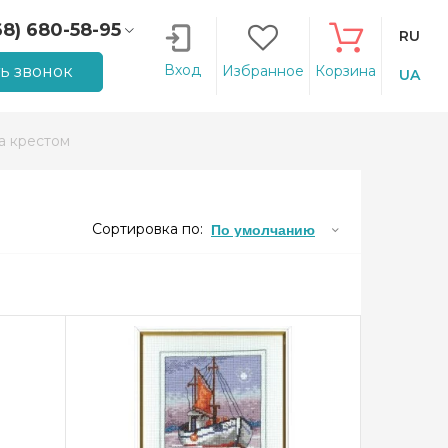
68) 680-58-95
RU
66) 207-14-90
Вход
ть звонок
Избранное
Корзина
UA
 крестом
Сортировка по:
По умолчанию