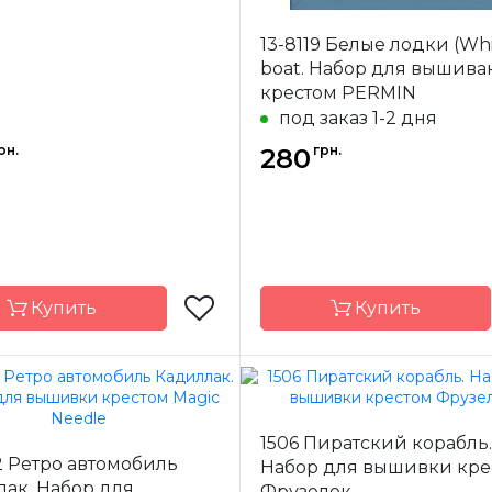
Зашивка
час
13-8119 Белые лодки (Wh
boat. Набор для вышива
крестом PERMIN
под заказ 1-2 дня
рн.
грн.
280
Купить
Купить
Permin
Бренд
1506 Пиратский корабль.
-
Дания
Страна-
2 Ретро автомобиль
Набор для вышивки кре
одитель
производитель
ак. Набор для
Фрузелок