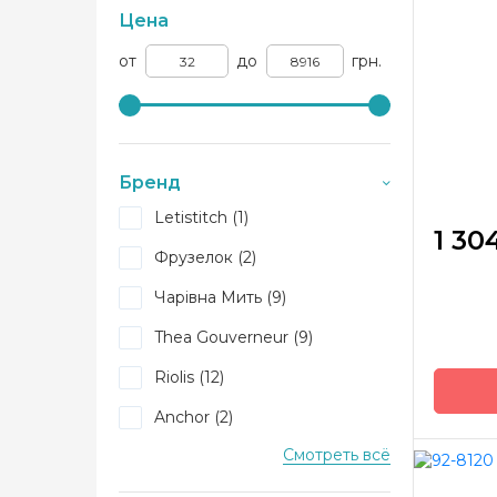
Цена
от
до
грн.
Бренд
Letistitch (1)
1 30
Фрузелок (2)
Чарівна Мить (9)
Thea Gouverneur (9)
Riolis (12)
Anchor (2)
Смотреть всё
Permin (25)