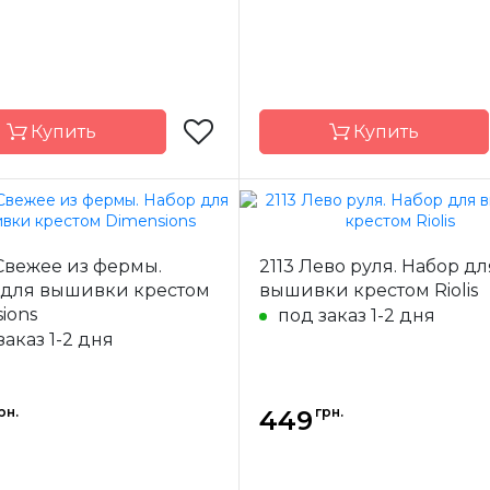
Купить
Купить
Чарівна Мить
Бренд
Magic 
Свежее из фермы.
2113 Лево руля. Набор дл
-
Украина
Страна-
 для вышивки крестом
вышивки крестом Riolis
одитель
производитель
ions
под заказ 1-2 дня
29x21 см
Размер
16
заказ 1-2 дня
Aida 14
Канва
Аид
а
частичная
Зашивка
час
рн.
грн.
449