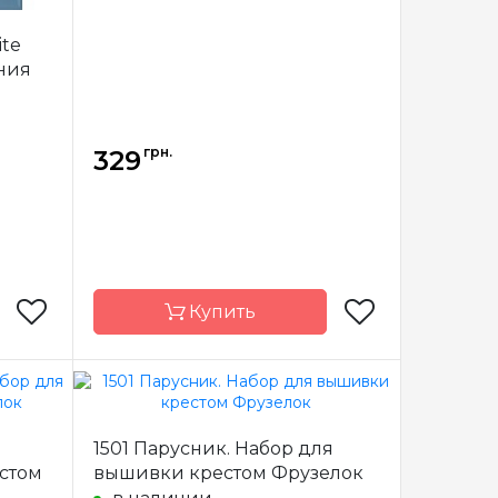
тичная
Зашивка
частичная
ite
ния
грн.
329
Купить
Permin
Бренд
Collection D'Art
1501 Парусник. Набор для
Дания
Страна-
Греция
стом
вышивки крестом Фрузелок
производитель