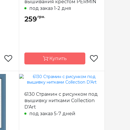
вышивания крестом PERMIN
Permin
Канва
Aida 14
под заказ 1-2 дня
№16
Зашивка
частичная
грн.
259
тичная
Купить
Permin
Бренд
Permin
6130 Страмин с рисунком под
Дания
Страна-
Дания
вышивку нитками Collection
производитель
D'Art
0х15 см
Размер
10х15 см
под заказ 5-7 дней
Permin
Канва
AIDA Permin
№14
№14