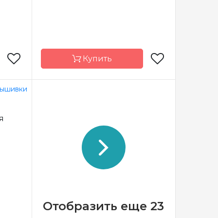
Купить
Needle
Бренд
Riolis
я
Латвия
Страна-
Литва
производитель
х20 см
Размер
21х30 см
а 16ct
Канва
Aida 14 Zweigart
тичная
Зашивка
полная
Отобразить еще 23