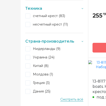
Для детей (+334)
Канва
Техника
Животные (+2064)
гр
255
счетный крест (83)
Зашивк
Брелок (+7)
несчетный крест (11)
Гороскоп (+21)
Бискорню (+6)
Страна-производитель
Бижутерия (+1)
Нидерланды (9)
Ангелы (+102)
Украина (24)
Фоторамка (+2)
Китай (8)
Закладки (+16)
Бренд
Молдова (1)
Цветы (+1757)
Страна
13-811
произв
Греция (3)
boats.
Игольница (+38)
Размер
Дания (25)
крест
Натюрморт (+672)
Канва
под 
Смотреть всё
Венгрия (2)
Зашивк
Иконы (+73)