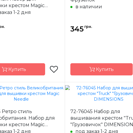
13х13 см
Размер
1
ки крестом Magic
в наличии
AIDA Permin
Канва
AIDA 
e
заказ 1-2 дня
№14
а
частичная
Зашивка
час
рн.
грн.
345
Купить
Купить
Magic Needle
Бренд
Фру
-
Латвия
Страна-
У
5 Ретро стиль
72-76045 Набор для
одитель
производитель
обритания. Набор для
вышивания крестом "Tr
20х16 см
Размер
д12*ш3,2*
ки крестом Magic
"Грузовичок" DIMENSIO
Аида 16ct
Канва
Дерев
e
заказ 1-2 дня
под заказ 1-2 дня