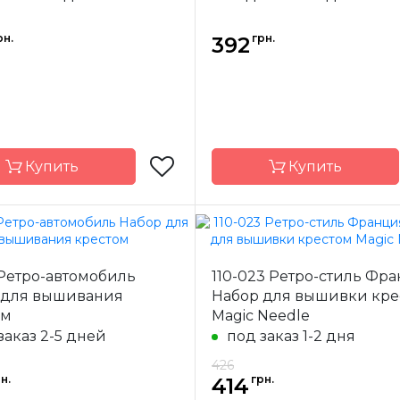
а
частичная
Зашивка
час
рн.
грн.
392
Купить
Купить
Magic Needle
Бренд
Dime
110-023 Ретро-стиль Фра
-
Латвия
Страна-
 для вышивания
Набор для вышивки кре
одитель
производитель
ом
Magic Needle
16х20 см
Размер
1
заказ 2-5 дней
под заказ 1-2 дня
Аида 16ct
Канва
426
а
частичная
Зашивка
час
н.
грн.
414