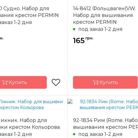
Permin
Бренд
L
0 Судно. Набор для
14-8412 Фольцваген(VW.
-
Дания
Страна-
Б
ания крестом PERMIN
Набор для вышивания
одитель
производитель
крестом PERMIN
заказ 1-2 дня
16х80 см
Размер
23
под заказ 1-2 дня
AIDA Permin
Канва
ле
н.
грн.
№14
165
Zw
а
частичная
Зашивка
Купить
Купить
Permin
Бренд
Пикник. Набор для
92-1834 Рим (Rome. Наб
-
Дания
Страна-
ки крестом Кольорова
вышивания крестом PE
одитель
производитель
заказ 1-2 дня
под заказ 1-2 дня
21х29 см
Размер
1