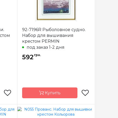
и.
92-7196R Рыболовное судно.
стом
Набор для вышивания
крестом PERMIN
под заказ 1-2 дня
грн.
592
Купить