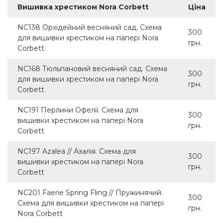
Вишивка хрестиком Nora Corbett
Ціна
NC138 Орхідейний весняний сад. Схема
300
для вишивки хрестиком на папері Nora
грн.
Corbett
NC168 Тюльпановий весняний сад. Схема
300
для вишивки хрестиком на папері Nora
грн.
Corbett
NC191 Перлини Офелії. Схема для
300
вишивки хрестиком на папері Nora
грн.
Corbett
NC197 Azalea // Азалія. Схема для
300
вишивки хрестиком на папері Nora
грн.
Corbett
NC201 Faerie Spring Fling // Пружинячий.
300
Схема для вишивки хрестиком на папері
грн.
Nora Corbett