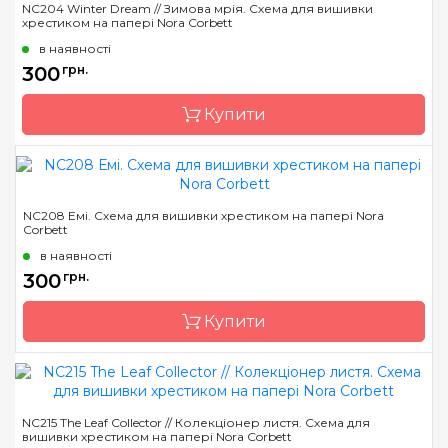
NC204 Winter Dream // Зимова мрія. Схема для вишивки
хрестиком на папері Nora Corbett
Країна виробник
США
в наявності
Розмір
17 x 24 см
300
грн.
Зашивання
часткова
Купити
Бренд
Nora Corbett
NC208 Емі. Схема для вишивки хрестиком на папері Nora
Corbett
Країна виробник
США
в наявності
Розмір
19 x 23 см
300
грн.
Зашивання
часткова
Купити
Бренд
Nora Corbett
NC215 The Leaf Collector // Колекціонер листя. Схема для
вишивки хрестиком на папері Nora Corbett
Країна виробник
США