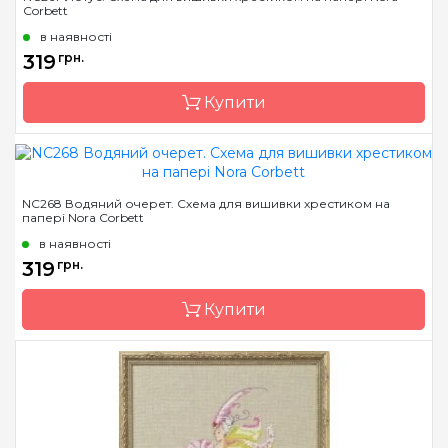
Corbett
Країна виробник
США
в наявності
Розмір
20 x 17 см
319
грн.
Зашивання
часткова
Купити
Бренд
Nora Corbett
NC268 Водяний очерет. Схема для вишивки хрестиком на
папері Nora Corbett
Країна виробник
США
в наявності
Розмір
14 x 16 см
319
грн.
Зашивання
часткова
Купити
Бренд
Nora Corbett
Країна виробник
США