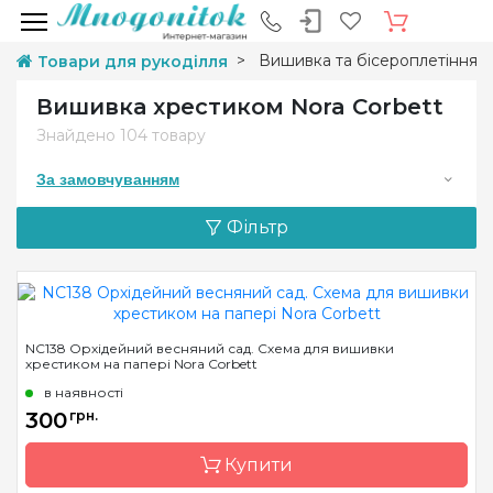
Вишивка та бісероплетіння
Товари для рукоділля
Вишивка хрестиком Nora Corbett
Знайдено
104 товару
За замовчуванням
Фільтр
NC138 Орхідейний весняний сад. Схема для вишивки
хрестиком на папері Nora Corbett
в наявності
300
грн.
Купити