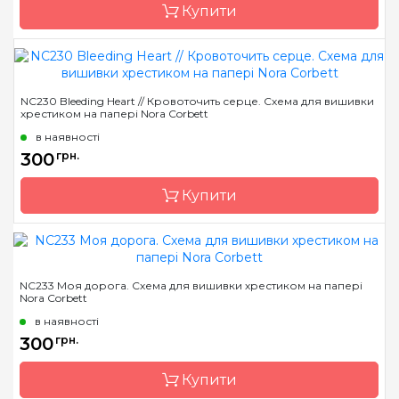
Купити
Бренд
Nora Corbett
NC230 Bleeding Heart // Кровоточить серце. Схема для вишивки
хрестиком на папері Nora Corbett
Країна виробник
США
в наявності
Розмір
17 x 25.5 см
300
грн.
Зашивання
часткова
Купити
Бренд
Nora Corbett
NC233 Моя дорога. Схема для вишивки хрестиком на папері
Nora Corbett
Країна виробник
США
в наявності
Розмір
17 x 23 см
300
грн.
Зашивання
часткова
Купити