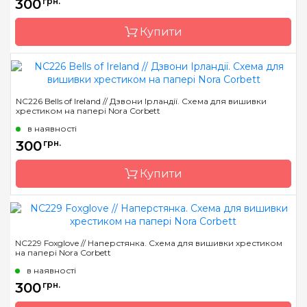
300
грн.
Зашивання
часткова
Купити
Бренд
Nora Corbett
NC226 Bells of Ireland // Дзвони Ірландії. Схема для вишивки
хрестиком на папері Nora Corbett
Країна виробник
США
в наявності
Розмір
19 x 25 см
300
грн.
Зашивання
часткова
Купити
Бренд
Nora Corbett
NC229 Foxglove // ​​Наперстянка. Схема для вишивки хрестиком
на папері Nora Corbett
Країна виробник
США
в наявності
Розмір
16 x 26 см
300
грн.
Зашивання
часткова