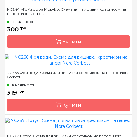
Бренд
Nora Corbett
NC244 Міс Аврора Морфо. Схема для вишивки хрестиком на
папері Nora Corbett
Країна виробник
США
в наявності
Розмір
16 x 22 см
300
грн.
Зашивання
часткова
Купити
Бренд
Nora Corbett
NC266 Фея води. Схема для вишивки хрестиком на папері Nora
Corbett
Країна виробник
США
в наявності
Розмір
16 x 22 см
319
грн.
Зашивання
часткова
Купити
Бренд
Nora Corbett
NC267 Лотус. Схема для вишивки хрестиком на папері Nora