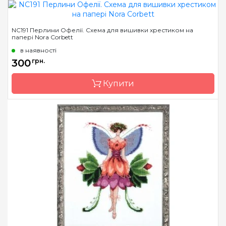
Бренд
Nora Corbett
NC191 Перлини Офелії. Схема для вишивки хрестиком на
папері Nora Corbett
Країна виробник
США
в наявності
Розмір
14 x 26 см
300
грн.
Зашивання
часткова
Купити
Бренд
Nora Corbett
Країна виробник
США
Розмір
18 x 30 см
Зашивання
часткова