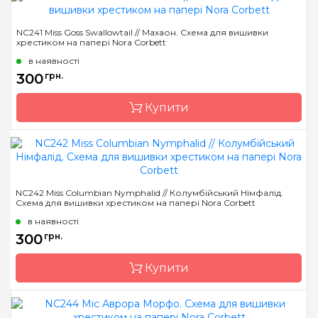
Бренд
Nora Corbett
NC241 Miss Goss Swallowtail // Махаон. Схема для вишивки
хрестиком на папері Nora Corbett
Країна виробник
США
в наявності
Розмір
16 x 22 см
300
грн.
Зашивання
часткова
Купити
Бренд
Nora Corbett
Країна виробник
США
NC242 Miss Columbian Nymphalid // Колумбійський Німфалід.
Схема для вишивки хрестиком на папері Nora Corbett
Розмір
16 x 22 см
в наявності
Зашивання
часткова
300
грн.
Купити