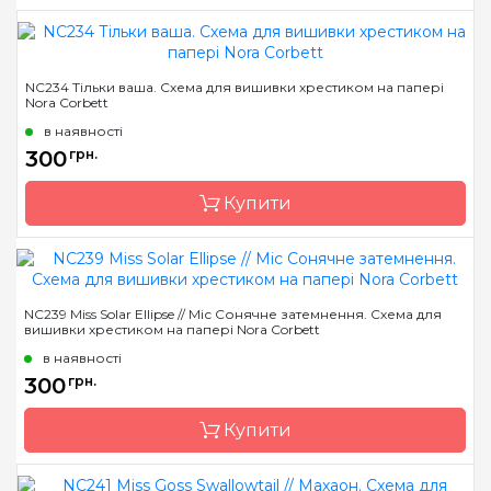
Бренд
Nora Corbett
NC234 Тільки ваша. Схема для вишивки хрестиком на папері
Nora Corbett
Країна виробник
США
в наявності
Розмір
21 x 25 см
300
грн.
Зашивання
часткова
Купити
Бренд
Nora Corbett
NC239 Miss Solar Ellipse // Міс Сонячне затемнення. Схема для
вишивки хрестиком на папері Nora Corbett
Країна виробник
США
в наявності
Розмір
21 x 25 см
300
грн.
Зашивання
часткова
Купити