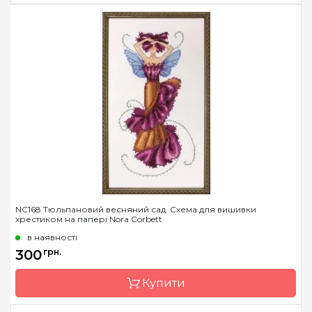
Бренд
Nora Corbett
Країна виробник
США
Розмір
16 x 29 см
Зашивання
часткова
NC168 Тюльпановий весняний сад. Схема для вишивки
хрестиком на папері Nora Corbett
в наявності
300
грн.
Купити