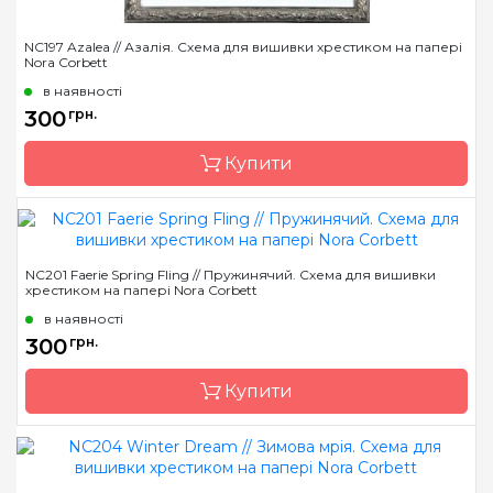
NC197 Azalea // Азалія. Схема для вишивки хрестиком на папері
Nora Corbett
в наявності
300
грн.
Купити
Бренд
Nora Corbett
NC201 Faerie Spring Fling // Пружинячий. Схема для вишивки
хрестиком на папері Nora Corbett
Країна виробник
США
в наявності
Розмір
19 x 24 см
300
грн.
Зашивання
часткова
Купити
Бренд
Nora Corbett