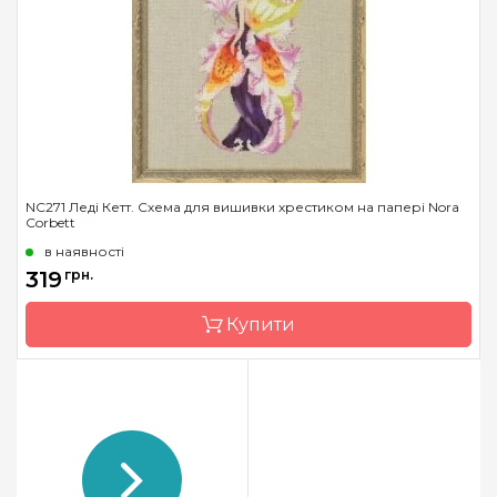
Розмір
18 x 25 см
Зашивання
часткова
NC271 Леді Кетт. Схема для вишивки хрестиком на папері Nora
Corbett
в наявності
319
грн.
Купити
Бренд
Nora Corbett
Країна виробник
США
Розмір
14 x 28 см