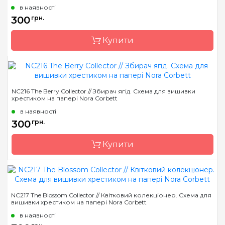
в наявності
Розмір
20 x 22 см
300
грн.
Зашивання
часткова
Купити
Бренд
Nora Corbett
NC216 The Berry Collector // Збирач ягід. Схема для вишивки
хрестиком на папері Nora Corbett
Країна виробник
США
в наявності
Розмір
20 x 26 см
300
грн.
Зашивання
часткова
Купити
Бренд
Nora Corbett
NC217 The Blossom Collector // Квітковий колекціонер. Схема для
вишивки хрестиком на папері Nora Corbett
Країна виробник
США
в наявності
Розмір
20 x 26 см