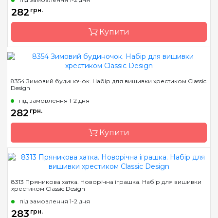
Розмір
20 х 20 см
282
грн.
Канва
Aida 16 біла (Україна)
Купити
Зашивання
повна
Бренд
Classic Design
8354 Зимовий будиночок. Набір для вишивки хрестиком Classic
Design
Країна виробник
Україна
під замовлення 1-2 дня
Розмір
11 х 11 см
282
грн.
Канва
канва Darice 14
пластиковая
Купити
Зашивання
повна
Бренд
Classic Design
8313 Пряникова хатка. Новорічна іграшка. Набір для вишивки
хрестиком Classic Design
Країна виробник
Україна
під замовлення 1-2 дня
Розмір
21 х 17 см
283
грн.