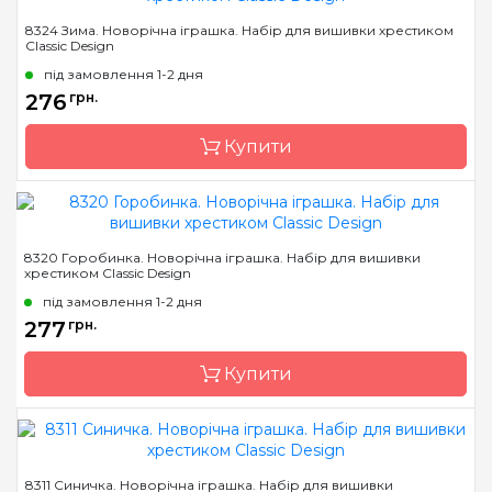
Бренд
Classic Design
8324 Зима. Новорічна іграшка. Набір для вишивки хрестиком
Classic Design
Країна виробник
Україна
під замовлення 1-2 дня
Розмір
12 х 9 см
276
грн.
Канва
канва Darice 14
пластиковая
Купити
Зашивання
повна
Бренд
Classic Design
8320 Горобинка. Новорічна іграшка. Набір для вишивки
хрестиком Classic Design
Країна виробник
Україна
під замовлення 1-2 дня
Розмір
9 х 9 см
277
грн.
Канва
канва Darice 14
пластиковая
Купити
Зашивання
повна
Бренд
Classic Design
8311 Синичка. Новорічна іграшка. Набір для вишивки