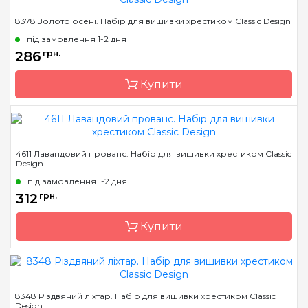
Бренд
Classic Design
8378 Золото осені. Набір для вишивки хрестиком Classic Design
Країна виробник
Україна
під замовлення 1-2 дня
Розмір
8 х 13 см
286
грн.
Канва
канва Darice 14
Купити
пластиковая
Зашивання
повна
Бренд
Classic Design
4611 Лавандовий прованс. Набір для вишивки хрестиком Classic
Design
Країна виробник
Україна
під замовлення 1-2 дня
Розмір
18,7*15 см
312
грн.
Канва
Aida 16 біла (Україна)
Купити
Зашивання
повна
Бренд
Classic Design
8348 Різдвяний ліхтар. Набір для вишивки хрестиком Classic
Design
Країна виробник
Україна