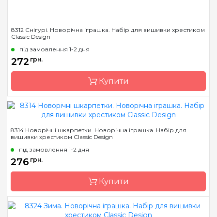
8312 Снігурі. Новорічна іграшка. Набір для вишивки хрестиком
Classic Design
під замовлення 1-2 дня
272
грн.
Купити
Бренд
Classic Design
8314 Новорічні шкарпетки. Новорічна іграшка. Набір для
вишивки хрестиком Classic Design
Країна виробник
Україна
під замовлення 1-2 дня
Розмір
9 х 13 см
276
грн.
Канва
канва Darice 14
пластиковая
Купити
Зашивання
повна