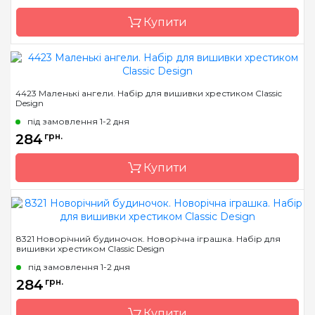
Канва
Aida 16 біла (Україна)
Купити
Зашивання
повна
Бренд
Classic Design
4423 Маленькі ангели. Набір для вишивки хрестиком Classic
Design
Країна виробник
Україна
під замовлення 1-2 дня
Розмір
9 х 12 см
284
грн.
Канва
канва Darice 14
пластиковая
Купити
Зашивання
повна
Бренд
Classic Design
8321 Новорічний будиночок. Новорічна іграшка. Набір для
вишивки хрестиком Classic Design
Країна виробник
Україна
під замовлення 1-2 дня
Розмір
15 х 10 см
284
грн.
Канва
Aida 14 Zweigart
Купити
Зашивання
часткова