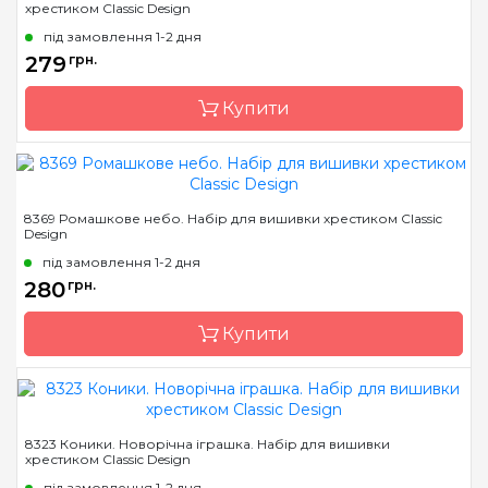
хрестиком Classic Design
Країна виробник
Україна
під замовлення 1-2 дня
Розмір
9 х 9 см
279
грн.
Канва
канва Darice 14
пластиковая
Купити
Зашивання
повна
Бренд
Classic Design
8369 Ромашкове небо. Набір для вишивки хрестиком Classic
Design
Країна виробник
Україна
під замовлення 1-2 дня
Розмір
13 х 10 см
280
грн.
Канва
канва Darice 14
пластиковая
Купити
Зашивання
повна
Бренд
Classic Design
8323 Коники. Новорічна іграшка. Набір для вишивки
хрестиком Classic Design
Країна виробник
Україна
під замовлення 1-2 дня