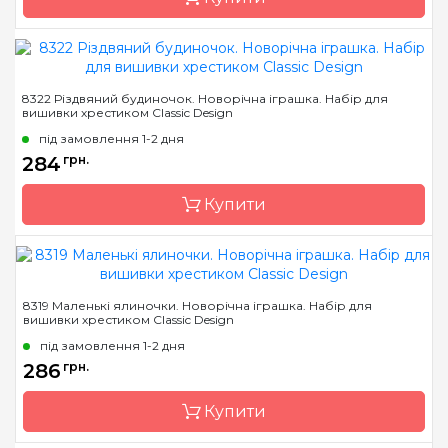
Бренд
Classic Design
8322 Різдвяний будиночок. Новорічна іграшка. Набір для
вишивки хрестиком Classic Design
Країна виробник
Україна
під замовлення 1-2 дня
Розмір
19 х 13 см
284
грн.
Канва
канва Darice 14
пластиковая
Купити
Зашивання
повна
Бренд
Classic Design
8319 Маленькі ялиночки. Новорічна іграшка. Набір для
вишивки хрестиком Classic Design
Країна виробник
Україна
під замовлення 1-2 дня
Розмір
19 х 13 см
286
грн.
Канва
канва Darice 14
пластиковая
Купити
Зашивання
повна