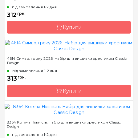
під замовлення 1-2 дня
Розмір
13 х 17 см
312
грн.
Канва
Aida 14 Zweigart
Купити
Зашивання
повна
Бренд
Classic Design
4614 Символ року 2026. Набір для вишивки хрестиком Classic
Design
Країна виробник
Україна
під замовлення 1-2 дня
Розмір
21 х 30 см
313
грн.
Канва
Aida 16 біла (Україна)
Купити
Зашивання
повна
Бренд
Classic Design
8364 Котяча Ніжність. Набір для вишивки хрестиком Classic
Design
Країна виробник
Україна
під замовлення 1-2 дня
Розмір
20 х 30 см