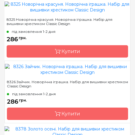
Бренд
Classic Design
8325 Новорічна красуня. Новорічна іграшка. Набір для
вишивки хрестиком Classic Design
Країна виробник
Україна
під замовлення 1-2 дня
Розмір
6 х 9 см
286
грн.
Канва
канва Darice 14
пластиковая
Купити
Зашивання
повна
Бренд
Classic Design
8326 Зайчик. Новорічна іграшка. Набір для вишивки хрестиком
Classic Design
Країна виробник
Україна
під замовлення 1-2 дня
Розмір
14 х 10 см
286
грн.
Канва
канва Darice 14
пластиковая
Купити
Зашивання
повна