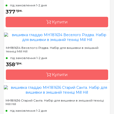
під замовлення 1-2 дня
Розмір
6х6 см
377
грн.
Канва
Перфорований папір
Купити
Зашивання
повна
Бренд
Mill Hill
MH181634 Веселого Різдва. Набір для вишивки в змішаній
техніці Mill Hill
Країна виробник
США
під замовлення 1-2 дня
Розмір
6х6 см
358
грн.
Канва
Перфорований папір
Купити
Зашивання
повна
Бренд
Mill Hill
MH181636 Старий Санта. Набір для вишивки в змішаній техніці
Mill Hill
Країна виробник
США
під замовлення 1-2 дня
Розмір
8х5 см