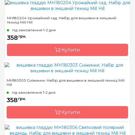
Бренд
Mill Hill
MH180204 Урожайний сад. Набір для вишивки в змішаній
техніці Mill Hill
Країна виробник
США
під замовлення 1-2 дня
Розмір
6х9 см
358
грн.
Канва
Перфорований папір
Купити
Зашивання
повна
Бренд
Mill Hill
MH180303 Сніжинки. Набір для вишивки в змішаній техніці Mill
Hill
Країна виробник
США
під замовлення 1-2 дня
Розмір
6х9 см
358
грн.
Канва
Перфорований папір
Купити
Зашивання
повна