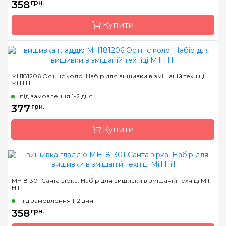
358
грн.
Канва
Перфорований папір
Купити
Зашивання
повна
Бренд
Mill Hill
MH181206 Осіннє коло. Набір для вишивки в змішаній техніці
Mill Hill
Країна виробник
США
під замовлення 1-2 дня
Розмір
6х6 см
377
грн.
Канва
Перфорований папір
Купити
Зашивання
повна
Бренд
Mill Hill
MH181301 Санта зірка. Набір для вишивки в змішаній техніці Mill
Hill
Країна виробник
США
під замовлення 1-2 дня
Розмір
6х6 см
358
грн.
Канва
Перфорований папір