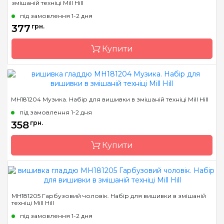
змішаній техніці Mill Hill
Країна виробник
США
під замовлення 1-2 дня
Розмір
6х6 см
377
грн.
Канва
Перфорований папір
Купити
Зашивання
повна
Бренд
Mill Hill
MH181204 Музика. Набір для вишивки в змішаній техніці Mill Hill
Країна виробник
США
під замовлення 1-2 дня
Розмір
6х6 см
358
грн.
Канва
Перфорований папір
Купити
Зашивання
повна
Бренд
Mill Hill
MH181205 Гарбузовий чоловік. Набір для вишивки в змішаній
техніці Mill Hill
Країна виробник
США
під замовлення 1-2 дня
Розмір
6х6 см