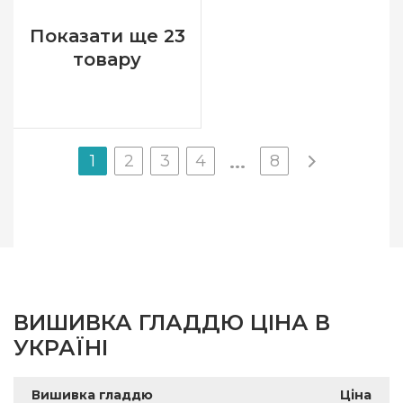
Зашивання
повна
Показати ще 23
товару
1
2
3
4
8
...
ВИШИВКА ГЛАДДЮ ЦІНА В
УКРАЇНІ
Вишивка гладдю
Ціна