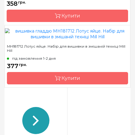
358
грн.
Канва
Перфорований папір
Купити
Зашивання
повна
Бренд
Mill Hill
MH181712 Лотус яйце. Набір для вишивки в змішаній техніці Mill
Hill
Країна виробник
США
під замовлення 1-2 дня
Розмір
4х8 см
377
грн.
Канва
Перфорований папір
Купити
Зашивання
повна
Бренд
Mill Hill
Країна виробник
США
Розмір
6х9 см
Канва
Перфорований папір