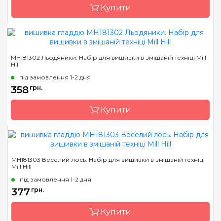
Купити
Зашивання
повна
Бренд
Mill Hill
MH181302 Льодяники. Набір для вишивки в змішаній техніці Mill
Hill
Країна виробник
США
під замовлення 1-2 дня
Розмір
6х7 см
358
грн.
Канва
Перфорований папір
Купити
Зашивання
повна
Бренд
Mill Hill
MH181303 Веселий лось. Набір для вишивки в змішаній техніці
Mill Hill
Країна виробник
США
під замовлення 1-2 дня
Розмір
6х7 см
377
грн.
Канва
Перфорований папір
Купити
Зашивання
повна