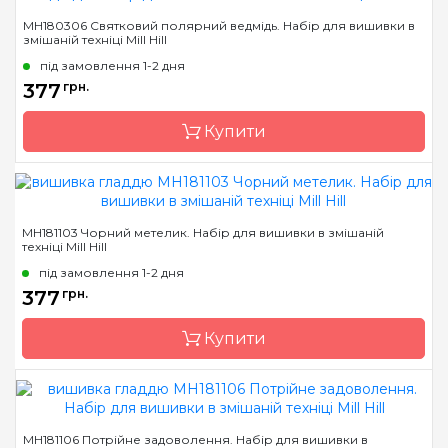
Бренд
Mill Hill
MH180306 Святковий полярний ведмідь. Набір для вишивки в
змішаній техніці Mill Hill
Країна виробник
США
під замовлення 1-2 дня
Розмір
5х8 см
377
грн.
Канва
Перфорований папір
Купити
Зашивання
повна
Бренд
Mill Hill
MH181103 Чорний метелик. Набір для вишивки в змішаній
техніці Mill Hill
Країна виробник
США
під замовлення 1-2 дня
Розмір
6х7 см
377
грн.
Канва
Перфорований папір
Купити
Зашивання
повна
Бренд
Mill Hill
MH181106 Потрійне задоволення. Набір для вишивки в