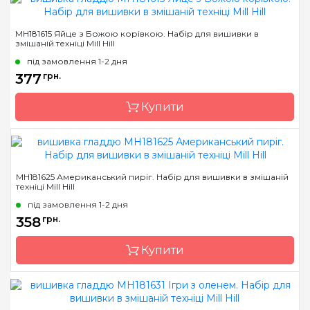
Бренд
Mill Hill
MH181615 Яйце з Божою корівкою. Набір для вишивки в
змішаній техніці Mill Hill
Країна виробник
США
під замовлення 1-2 дня
Розмір
6х8 см
377
грн.
Канва
Перфорований папір
Купити
Зашивання
повна
Бренд
Mill Hill
MH181625 Американський пиріг. Набір для вишивки в змішаній
техніці Mill Hill
Країна виробник
США
під замовлення 1-2 дня
Розмір
6х9 см
358
грн.
Канва
Перфорований папір
Купити
Зашивання
повна