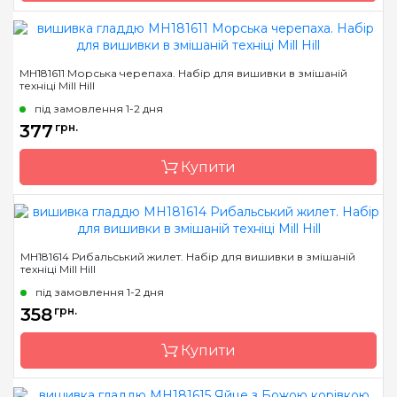
Бренд
Mill Hill
MH181611 Морська черепаха. Набір для вишивки в змішаній
техніці Mill Hill
Країна виробник
США
під замовлення 1-2 дня
Розмір
9х6 см
377
грн.
Канва
Перфорований папір
Купити
Зашивання
повна
Бренд
Mill Hill
MH181614 Рибальський жилет. Набір для вишивки в змішаній
техніці Mill Hill
Країна виробник
США
під замовлення 1-2 дня
Розмір
6х7 см
358
грн.
Канва
Перфорований папір
Купити
Зашивання
повна