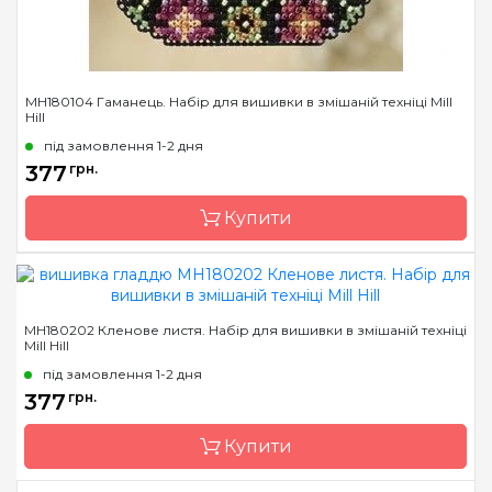
MH180104 Гаманець. Набір для вишивки в змішаній техніці Mill
Hill
під замовлення 1-2 дня
377
грн.
Купити
Бренд
Mill Hill
MH180202 Кленове листя. Набір для вишивки в змішаній техніці
Mill Hill
Країна виробник
США
під замовлення 1-2 дня
Розмір
6х6 см
377
грн.
Канва
Перфорований папір
Зашивання
Купити
повна