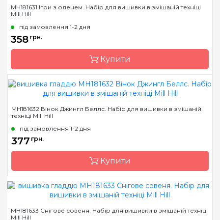
Бренд
Mill Hill
MH181631 Ігри з оленем. Набір для вишивки в змішаній техніці
Mill Hill
Країна виробник
США
під замовлення 1-2 дня
Розмір
6х6 см
358
грн.
Канва
Перфорований папір
Купити
Зашивання
повна
Бренд
Mill Hill
MH181632 Вінок Джингл Беллс. Набір для вишивки в змішаній
техніці Mill Hill
Країна виробник
США
під замовлення 1-2 дня
Розмір
6х6 см
377
грн.
Канва
Перфорований папір
Купити
Зашивання
повна
Бренд
Mill Hill
MH181633 Снігове совеня. Набір для вишивки в змішаній техніці
Mill Hill
Країна виробник
США