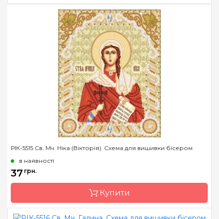
Бренд
Марічка
Країна виробник
Україна
Зашивання
часткова
Матеріал
атлас, дубльований
флізеліном
Розмір
14*18 см
РІК-5515 Св. Мч. Ніка (Вікторія). Схема для вишивки бісером
в наявності
37
грн.
Купити