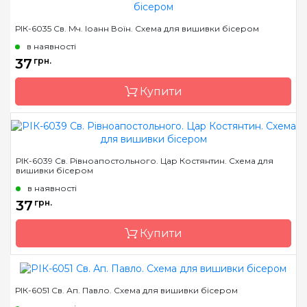
Бренд
Марічка
РІК-6035 Св. Мч. Іоанн Воїн. Схема для вишивки бісером
Країна виробник
Україна
в наявності
Зашивання
часткова
37
грн.
Матеріал
атлас, дубльований
Купити
флізеліном
Розмір
7,5*10,5 см
Бренд
Марічка
РІК-6039 Св. Рівноапостольного. Цар Костянтин. Схема для
вишивки бісером
Країна виробник
Україна
в наявності
Зашивання
часткова
37
грн.
Матеріал
атлас, дубльований
флізеліном
Купити
Розмір
7,5*10,5 см
РІК-6051 Св. Ап. Павло. Схема для вишивки бісером
Бренд
Марічка