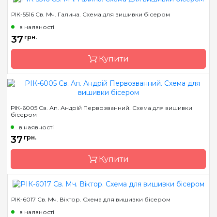
РІК-5516 Св. Мч. Галина. Схема для вишивки бісером
Бренд
Марічка
в наявності
Країна виробник
Україна
37
грн.
Зашивання
часткова
Купити
Матеріал
атлас, дубльований
флізеліном
Розмір
14*18 см
Бренд
Марічка
РІК-6005 Св. Ап. Андрій Первозванний. Схема для вишивки
бісером
Країна виробник
Україна
в наявності
Зашивання
часткова
37
грн.
Матеріал
атлас, дубльований
флізеліном
Купити
Розмір
14*18 см
РІК-6017 Св. Мч. Віктор. Схема для вишивки бісером
Бренд
Марічка
в наявності
Країна виробник
Україна