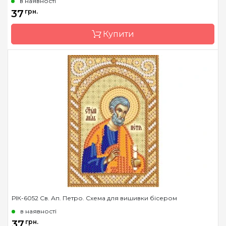
в наявності
Країна виробник
Україна
37
грн.
Зашивання
часткова
Купити
Матеріал
атлас, дубльований
флізеліном
Розмір
7,5*10,5 см
Бренд
Марічка
Країна виробник
Україна
Зашивання
часткова
Матеріал
атлас, дубльований
флізеліном
Розмір
7,5*10,5 см
РІК-6052 Св. Ап. Петро. Схема для вишивки бісером
в наявності
37
грн.