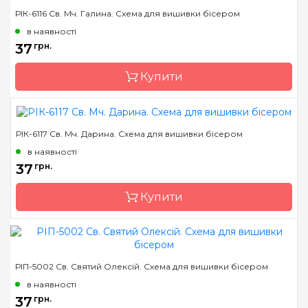
РІК-6116 Св. Мч. Галина. Схема для вишивки бісером
Бренд
Марічка
в наявності
Країна виробник
Україна
37
грн.
Зашивання
часткова
Купити
Матеріал
атлас, дубльований
флізеліном
Розмір
7,5*10,5 см
РІК-6117 Св. Мч. Дарина. Схема для вишивки бісером
Бренд
Марічка
в наявності
Країна виробник
Україна
37
грн.
Зашивання
часткова
Купити
Матеріал
атлас, дубльований
флізеліном
Розмір
7,5*10,5 см
Бренд
Марічка
РІП-5002 Св. Святий Олексій. Схема для вишивки бісером
Країна виробник
Україна
в наявності
Зашивання
часткова
37
грн.