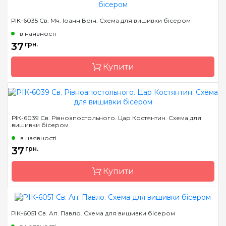
Бренд
Марічка
РІК-6035 Св. Мч. Іоанн Воїн. Схема для вишивки бісером
Країна виробник
Україна
в наявності
Зашивання
часткова
37
грн.
Матеріал
атлас, дубльований
Купити
флізеліном
Розмір
7,5*10,5 см
Бренд
Марічка
РІК-6039 Св. Рівноапостольного. Цар Костянтин. Схема для
вишивки бісером
Країна виробник
Україна
в наявності
Зашивання
часткова
37
грн.
Матеріал
атлас, дубльований
флізеліном
Купити
Розмір
7,5*10,5 см
РІК-6051 Св. Ап. Павло. Схема для вишивки бісером
Бренд
Марічка