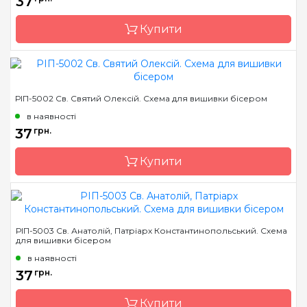
37
Зашивання
часткова
Купити
Матеріал
атлас, дубльований
флізеліном
Розмір
7,5*10,5 см
Бренд
Марічка
РІП-5002 Св. Святий Олексій. Схема для вишивки бісером
Країна виробник
Україна
в наявності
Зашивання
часткова
37
грн.
Матеріал
атлас, дубльований
Купити
флізеліном
Розмір
7,5*10,5 см
Бренд
Марічка
РІП-5003 Св. Анатолій, Патріарх Константинопольський. Схема
для вишивки бісером
Країна виробник
Україна
в наявності
Зашивання
часткова
37
грн.
Матеріал
атлас, дубльований
флізеліном
Купити