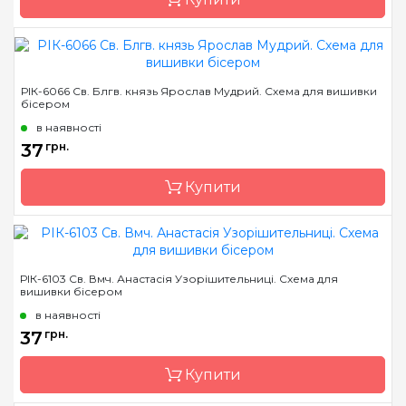
Розмір
7,5*10,5 см
Бренд
Марічка
РІК-6066 Св. Блгв. князь Ярослав Мудрий. Схема для вишивки
бісером
Країна виробник
Україна
в наявності
Зашивання
часткова
37
грн.
Матеріал
атлас, дубльований
флізеліном
Купити
Розмір
7,5*10,5 см
Бренд
Марічка
РІК-6103 Св. Вмч. Анастасія Узорішительниці. Схема для
вишивки бісером
Країна виробник
Україна
в наявності
Зашивання
часткова
37
грн.
Матеріал
атлас, дубльований
флізеліном
Купити
Розмір
7,5*10,5 см