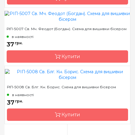
Розмір
13*16 см
Бренд
Марічка
РІП-5007 Св. Мч. Феодот (Богдан). Схема для вишивки бісером
Країна виробник
Україна
в наявності
Зашивання
часткова
37
грн.
Матеріал
атлас, дубльований
Купити
флізеліном
Розмір
13*16 см
Бренд
Марічка
РІП-5008 Св. Блг. Кн. Борис. Схема для вишивки бісером
Країна виробник
Україна
в наявності
Зашивання
часткова
37
грн.
Матеріал
атлас, дубльований
Купити
флізеліном
Розмір
13*16 см