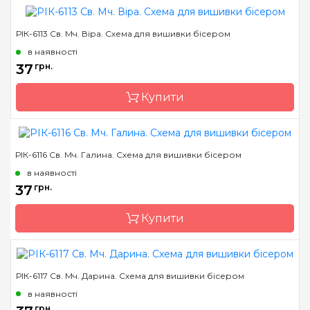
РІК-6113 Св. Мч. Віра. Схема для вишивки бісером
Бренд
Марічка
в наявності
Країна виробник
Україна
37
грн.
Зашивання
часткова
Купити
Матеріал
атлас, дубльований
флізеліном
Розмір
7,5*10,5 см
РІК-6116 Св. Мч. Галина. Схема для вишивки бісером
Бренд
Марічка
в наявності
Країна виробник
Україна
37
грн.
Зашивання
часткова
Купити
Матеріал
атлас, дубльований
флізеліном
Розмір
7,5*10,5 см
РІК-6117 Св. Мч. Дарина. Схема для вишивки бісером
Бренд
Марічка
в наявності
Країна виробник
Україна
грн.