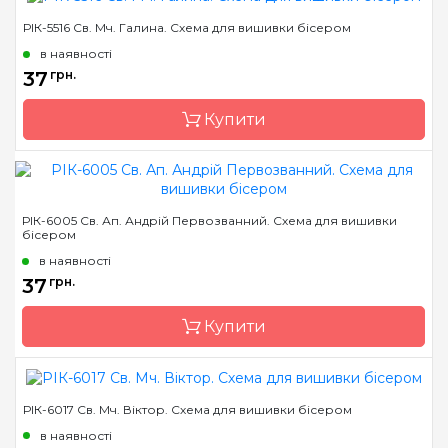
РІК-5516 Св. Мч. Галина. Схема для вишивки бісером
Бренд
Марічка
в наявності
Країна виробник
Україна
37
грн.
Зашивання
часткова
Купити
Матеріал
атлас, дубльований
флізеліном
Розмір
14*18 см
Бренд
Марічка
РІК-6005 Св. Ап. Андрій Первозванний. Схема для вишивки
бісером
Країна виробник
Україна
в наявності
Зашивання
часткова
37
грн.
Матеріал
атлас, дубльований
флізеліном
Купити
Розмір
14*18 см
РІК-6017 Св. Мч. Віктор. Схема для вишивки бісером
Бренд
Марічка
в наявності
Країна виробник
Україна