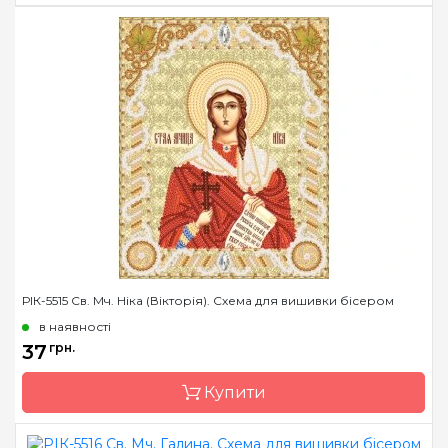
Бренд
Марічка
Країна виробник
Україна
Зашивання
часткова
Матеріал
атлас, дубльований
флізеліном
Розмір
14*18 см
РІК-5515 Св. Мч. Ніка (Вікторія). Схема для вишивки бісером
в наявності
37
грн.
Купити