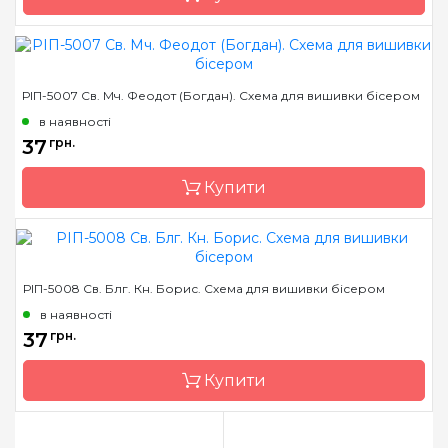
Розмір
13*16 см
Бренд
Марічка
РІП-5007 Св. Мч. Феодот (Богдан). Схема для вишивки бісером
Країна виробник
Україна
в наявності
Зашивання
часткова
37
грн.
Матеріал
атлас, дубльований
Купити
флізеліном
Розмір
13*16 см
Бренд
Марічка
РІП-5008 Св. Блг. Кн. Борис. Схема для вишивки бісером
Країна виробник
Україна
в наявності
Зашивання
часткова
37
грн.
Матеріал
атлас, дубльований
Купити
флізеліном
Розмір
13*16 см