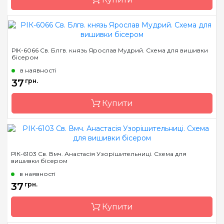
Розмір
7,5*10,5 см
Бренд
Марічка
РІК-6066 Св. Блгв. князь Ярослав Мудрий. Схема для вишивки
бісером
Країна виробник
Україна
в наявності
Зашивання
часткова
37
грн.
Матеріал
атлас, дубльований
флізеліном
Купити
Розмір
7,5*10,5 см
Бренд
Марічка
РІК-6103 Св. Вмч. Анастасія Узорішительниці. Схема для
вишивки бісером
Країна виробник
Україна
в наявності
Зашивання
часткова
37
грн.
Матеріал
атлас, дубльований
флізеліном
Купити
Розмір
7,5*10,5 см