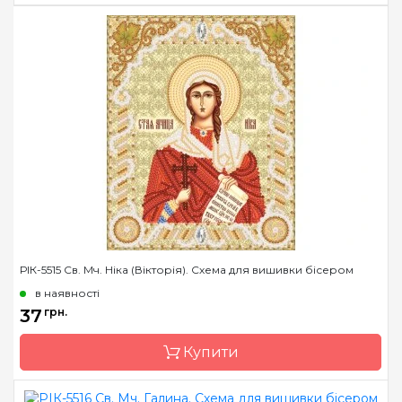
Бренд
Марічка
Країна виробник
Україна
Зашивання
часткова
Матеріал
атлас, дубльований
флізеліном
Розмір
14*18 см
РІК-5515 Св. Мч. Ніка (Вікторія). Схема для вишивки бісером
в наявності
37
грн.
Купити