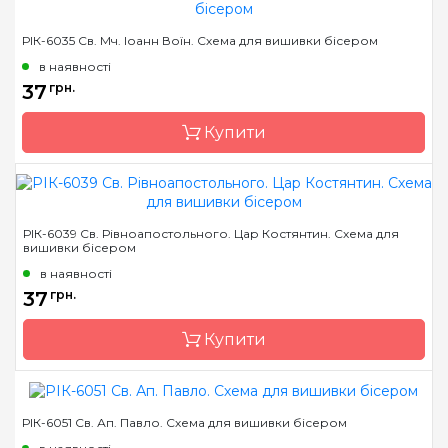
Бренд
Марічка
РІК-6035 Св. Мч. Іоанн Воїн. Схема для вишивки бісером
Країна виробник
Україна
в наявності
Зашивання
часткова
37
грн.
Матеріал
атлас, дубльований
Купити
флізеліном
Розмір
7,5*10,5 см
Бренд
Марічка
РІК-6039 Св. Рівноапостольного. Цар Костянтин. Схема для
вишивки бісером
Країна виробник
Україна
в наявності
Зашивання
часткова
37
грн.
Матеріал
атлас, дубльований
флізеліном
Купити
Розмір
7,5*10,5 см
РІК-6051 Св. Ап. Павло. Схема для вишивки бісером
Бренд
Марічка