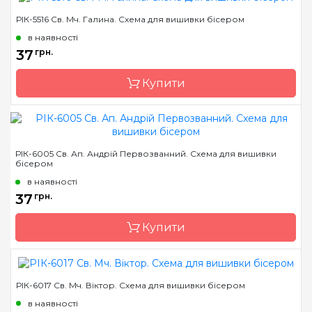
РІК-5516 Св. Мч. Галина. Схема для вишивки бісером
Бренд
Марічка
в наявності
Країна виробник
Україна
37
грн.
Зашивання
часткова
Купити
Матеріал
атлас, дубльований
флізеліном
Розмір
14*18 см
Бренд
Марічка
РІК-6005 Св. Ап. Андрій Первозванний. Схема для вишивки
бісером
Країна виробник
Україна
в наявності
Зашивання
часткова
37
грн.
Матеріал
атлас, дубльований
флізеліном
Купити
Розмір
14*18 см
РІК-6017 Св. Мч. Віктор. Схема для вишивки бісером
Бренд
Марічка
в наявності
Країна виробник
Україна