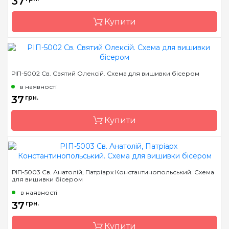
37
Зашивання
часткова
Купити
Матеріал
атлас, дубльований
флізеліном
Розмір
7,5*10,5 см
Бренд
Марічка
РІП-5002 Св. Святий Олексій. Схема для вишивки бісером
Країна виробник
Україна
в наявності
Зашивання
часткова
37
грн.
Матеріал
атлас, дубльований
Купити
флізеліном
Розмір
7,5*10,5 см
Бренд
Марічка
РІП-5003 Св. Анатолій, Патріарх Константинопольський. Схема
для вишивки бісером
Країна виробник
Україна
в наявності
Зашивання
часткова
37
грн.
Матеріал
атлас, дубльований
флізеліном
Купити