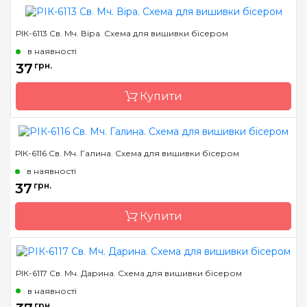
РІК-6113 Св. Мч. Віра. Схема для вишивки бісером
Бренд
Марічка
в наявності
Країна виробник
Україна
37
грн.
Зашивання
часткова
Купити
Матеріал
атлас, дубльований
флізеліном
Розмір
7,5*10,5 см
РІК-6116 Св. Мч. Галина. Схема для вишивки бісером
Бренд
Марічка
в наявності
Країна виробник
Україна
37
грн.
Зашивання
часткова
Купити
Матеріал
атлас, дубльований
флізеліном
Розмір
7,5*10,5 см
РІК-6117 Св. Мч. Дарина. Схема для вишивки бісером
Бренд
Марічка
в наявності
Країна виробник
Україна
грн.