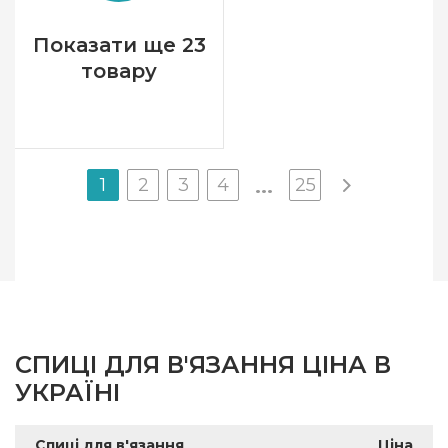
Розмір
3.0 мм
Показати ще 23
Довжина
100 см
товару
1
2
3
4
25
...
СПИЦІ ДЛЯ В'ЯЗАННЯ ЦІНА В
УКРАЇНІ
Спиці для в'язання
Ціна