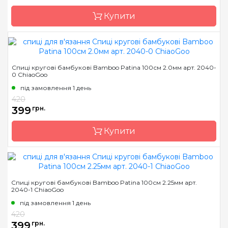
Купити
Бренд
Addi
Спиці кругові бамбукові Bamboo Patina 100см 2.0мм арт. 2040-
0 ChiaoGoo
Країна виробник
Німеччина
під замовлення 1 день
Тип спиць
кругові
420
Матеріал
Пластик
399
грн.
Довжина
60 см, 80 см, 100 см, 120
см, 150 см
Купити
Бренд
ChiaoGoo/Чиа Гу
Спиці кругові бамбукові Bamboo Patina 100см 2.25мм арт.
2040-1 ChiaoGoo
Країна виробник
Китай
під замовлення 1 день
Тип спиць
кругові
420
Матеріал
бамбук
399
грн.