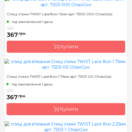
Бренд
Addi
Спиці з'ємні TWIST Lace 8см 1.5мм арт. 7503-000 ChiaoGoo
Країна виробник
Addi
під замовлення 1 день
Тип спиць
прямі
431
367
грн.
Матеріал
Пластик
Довжина
35 см, 40 см
Купити
Бренд
ChiaoGoo/Чиа Гу
Спиці з'ємні TWIST Lace 8см 1.75мм арт. 7503-00 ChiaoGoo
Країна виробник
Китай
під замовлення 1 день
Тип спиць
знімні
431
367
грн.
Матеріал
хірургічна сталь
Розмір
1.5 мм
Купити
Довжина
8 см