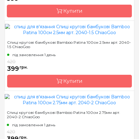
Розмір
2.0 мм
Купити
Довжина
100 см
Бренд
ChiaoGoo/Чиа Гу
Спиці кругові бамбукові Bamboo Patina 100см 2.5мм арт. 2040-
1.5 ChiaoGoo
Країна виробник
Китай
під замовлення 1 день
Тип спиць
кругові
420
Матеріал
бамбук
399
грн.
Розмір
2.25 мм
Купити
Довжина
100 см
Бренд
ChiaoGoo/Чиа Гу
Спиці кругові бамбукові Bamboo Patina 100см 2.75мм арт.
2040-2 ChiaoGoo
Країна виробник
Китай
під замовлення 1 день
Тип спиць
кругові
420
Матеріал
бамбук
399
грн.