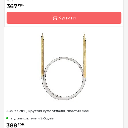
367
грн.
Матеріал
хірургічна сталь
Розмір
3.5 мм
Купити
Довжина
8 см
Бренд
ChiaoGoo/Чиа Гу
Країна виробник
Китай
Тип спиць
знімні
Матеріал
хірургічна сталь
Розмір
3.0 мм
Довжина
8 см
405-7 Спиці кругові супергладкі, пластик Addi
під замовлення 2-5 днів
388
грн.