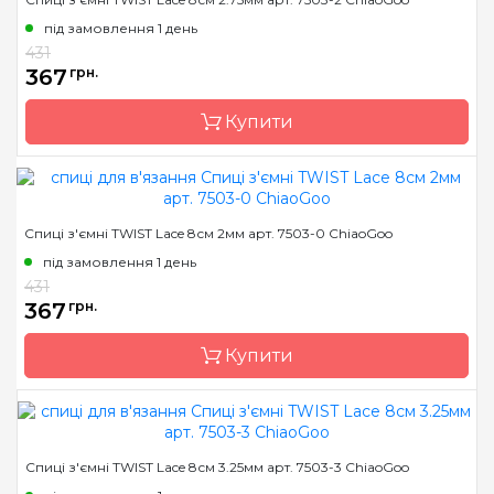
Країна виробник
Китай
під замовлення 1 день
Тип спиць
знімні
431
367
грн.
Матеріал
хірургічна сталь
Розмір
2.5 мм
Купити
Довжина
8 см
Бренд
ChiaoGoo/Чиа Гу
Спиці з'ємні TWIST Lace 8см 2мм арт. 7503-0 ChiaoGoo
Країна виробник
Китай
під замовлення 1 день
Тип спиць
знімні
431
367
грн.
Матеріал
хірургічна сталь
Розмір
2.75 мм
Купити
Довжина
8 см
Бренд
ChiaoGoo/Чиа Гу
Спиці з'ємні TWIST Lace 8см 3.25мм арт. 7503-3 ChiaoGoo
Країна виробник
Китай