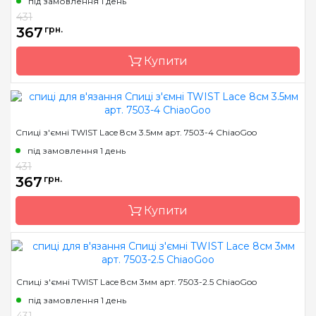
під замовлення 1 день
Тип спиць
знімні
431
367
грн.
Матеріал
хірургічна сталь
Розмір
2.0 мм
Купити
Довжина
8 см
Бренд
ChiaoGoo/Чиа Гу
Спиці з'ємні TWIST Lace 8см 3.5мм арт. 7503-4 ChiaoGoo
Країна виробник
Китай
під замовлення 1 день
Тип спиць
знімні
431
367
грн.
Матеріал
хірургічна сталь
Розмір
3.25 мм
Купити
Довжина
8 см
Бренд
ChiaoGoo/Чиа Гу
Спиці з'ємні TWIST Lace 8см 3мм арт. 7503-2.5 ChiaoGoo
Країна виробник
Китай
під замовлення 1 день
Тип спиць
знімні
431