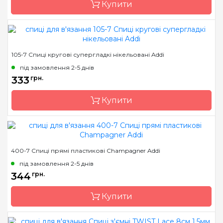
Купити
Довжина
15см, 20см, 23см
Бренд
Addi
105-7 Спиці кругові супергладкі нікельовані Addi
Країна виробник
Німеччина
під замовлення 2-5 днів
Тип спиць
кругові
333
грн.
Матеріал
латунь
Купити
Довжина
40 см, 60 см, 80 см, 100
см
Бренд
Addi
400-7 Спиці прямі пластикові Champagner Addi
Країна виробник
Німеччина
під замовлення 2-5 днів
Тип спиць
кругові
344
грн.
Матеріал
сталь
Купити
Довжина
20 см, 30 см, 40 см, 60
см, 80 см, 100 см, 120 см,
150 см