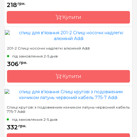
Тип спиць
кругові
218
грн.
Матеріал
бамбук
Купити
Довжина
60 см, 80 см, 100 см
Бренд
Addi
201-2 Спиці носочні надлегкі алюміній Addi
Країна виробник
Німеччина
під замовлення 2-5 днів
Тип спиць
шкарпеткові
306
грн.
Матеріал
сталь
Купити
Довжина
20см
Бренд
Addi
Спиці кругові з подовженим кінчиком латунь червоний кабель
775-7 Addi
Країна виробник
Німеччина
під замовлення 2-5 днів
Тип спиць
шкарпеткові
332
грн.
Матеріал
алюміній