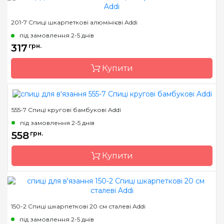
Бренд
Addi
201-7 Спиці шкарпеткові алюмінієві Addi
Країна виробник
Німеччина
під замовлення 2-5 днів
Тип спиць
прямі
317
грн.
Матеріал
сталь
Купити
Довжина
20 см, 35 см, 40 см
555-7 Спиці кругові бамбукові Addi
Бренд
Addi
під замовлення 2-5 днів
Країна виробник
Німеччина
558
грн.
Тип спиць
шкарпеткові
Купити
Матеріал
алюміній
Довжина
10 см, 15 см, 20 см, 40 см
Бренд
Addi
150-2 Спиці шкарпеткові 20 см сталеві Addi
Країна виробник
Німеччина
під замовлення 2-5 днів