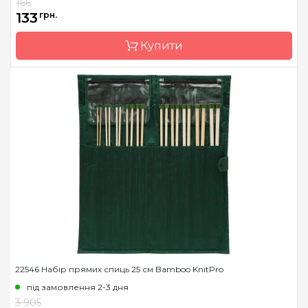
166
Матеріал
акрил
133
грн.
Розмір
4.00, 4.50, 5.00, 5.50, 6.00,
Купити
6.50, 7.00, 8.00, 9.00,
10.00, 12.00
Довжина
25 см, 30 см, 35 см
Бренд
KnitPro
Країна виробник
Індія
Тип спиць
прямі
Матеріал
алюміній
Розмір
2.0 мм
Довжина
25 см
22546 Набір прямих спиць 25 см Bamboo KnitPro
під замовлення 2-3 дня
3 905