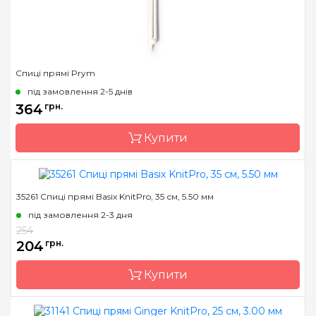
Довжина
25 см
Спиці прямі Prym
під замовлення 2-5 днів
364
грн.
Купити
35261 Спиці прямі Basix KnitPro, 35 см, 5.50 мм
Бренд
Prym
під замовлення 2-3 дня
Країна виробник
Німеччина
254
Тип спиць
прямі
204
грн.
Матеріал
Пластик
Купити
Довжина
30 см, 35 см, 40 см