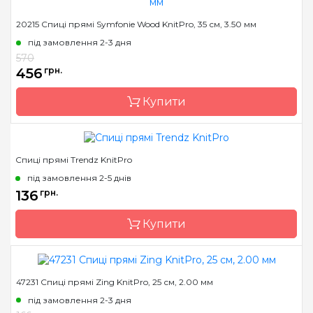
Бренд
KnitPro
20215 Спиці прямі Symfonie Wood KnitPro, 35 см, 3.50 мм
Країна виробник
Індія
під замовлення 2-3 дня
Тип спиць
прямі
570
456
грн.
Матеріал
нікельована латунь
Розмір
3.5 мм
Купити
Довжина
30 см
Спиці прямі Trendz KnitPro
Бренд
KnitPro
під замовлення 2-5 днів
Країна виробник
Індія
136
грн.
Тип спиць
прямі
Купити
Матеріал
Дерево
Розмір
3.5 мм
Довжина
35 см
47231 Спиці прямі Zing KnitPro, 25 см, 2.00 мм
Країна виробник
Індія
під замовлення 2-3 дня
Тип спиць
прямі