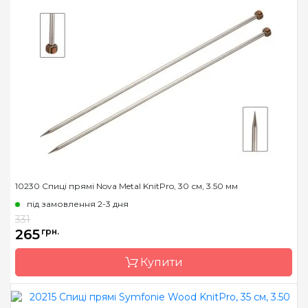
Країна виробник
Індія
Тип спиць
прямі
Матеріал
сталь
Розмір
2.00, 2.50, 3.00, 3.25, 3.50,
3.75, 4.00, 4.50, 5.00, 5.50,
6.00, 6.50, 7.00, 8.00
Довжина
25 см, 30 см, 35 см
10230 Спиці прямі Nova Metal KnitPro, 30 см, 3.50 мм
під замовлення 2-3 дня
331
265
грн.
Купити