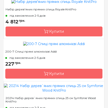
Довжина
25 см, 30 см, 35 см
Набір дерев'яних прямих спиць Royale KnitPro
Країна виробник
Індія
під замовлення 2-5 днів
Тип спиць
прямі
4 812
грн.
Матеріал
сталь
Купити
Розмір
3.5, 4.0, 4.50, 5.00, 5.50,
6.00, 7.00 & 8.00mm
Довжина
25 см, 30 см, 35 см
200-7 Спиці прямі алюмінієві Addi
Країна виробник
Індія
під замовлення 2-5 днів
Тип спиць
прямі
227
грн.
Матеріал
Дерево
Купити
Довжина
25 см, 30 см, 35 см
Бренд
Addi
20214 Набір дерев`яних прямих спиць 25 см Symfonie Wood
KnitPro
Країна виробник
Німеччина
під замовлення 2-3 дня