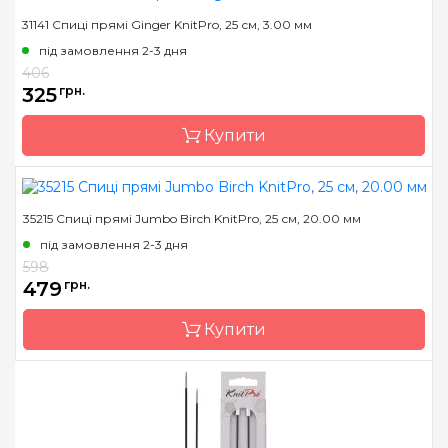
31141 Спиці прямі Ginger KnitPro, 25 см, 3.00 мм
Бренд
KnitPro
під замовлення 2-3 дня
Країна виробник
Індія
406
Тип спиць
прямі
325
грн.
Матеріал
Дерево
Купити
Розмір
5.5 мм
Довжина
35 см
35215 Спиці прямі Jumbo Birch KnitPro, 25 см, 20.00 мм
Бренд
KnitPro
під замовлення 2-3 дня
Країна виробник
Індія
598
Тип спиць
прямі
479
грн.
Матеріал
Дерево
Купити
Розмір
3.0 мм
Довжина
25 см
Бренд
KnitPro
Країна виробник
Індія