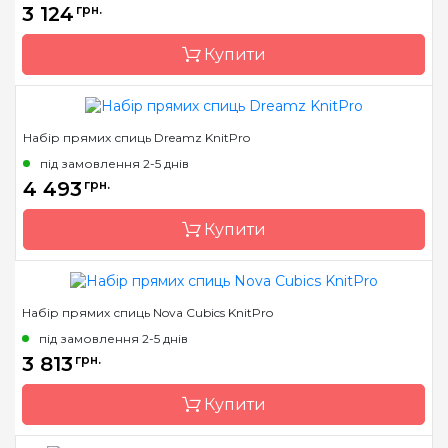
3 124
грн.
Купити
Набір прямих спиць Dreamz KnitPro
Бренд
KnitPro
під замовлення 2-5 днів
Країна виробник
Індія
4 493
грн.
Тип спиць
прямі
Купити
Матеріал
бамбук
Розмір
набір
Довжина
25 см
Набір прямих спиць Nova Cubics KnitPro
Країна виробник
Індія
під замовлення 2-5 днів
Тип спиць
прямі
3 813
грн.
Матеріал
Дерево
Купити
Розмір
3.5, 4.0, 4.5, 5.0, 5.5, 6.0,
7.0 & 8.0mm