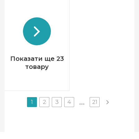
Країна виробник
Індія
Тип спиць
прямі
Матеріал
комбінований
Довжина
18 см
Показати ще 23
товару
1
2
3
4
21
...