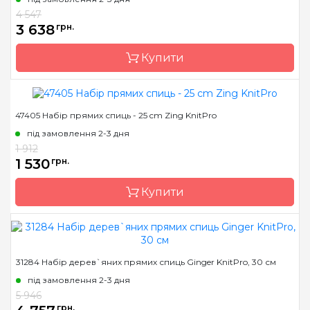
Тип спиць
прямі
4 547
Матеріал
сталь
3 638
грн.
Довжина
20 см, 35 см, 40 см
Купити
47405 Набір прямих спиць - 25 cm Zing KnitPro
Бренд
KnitPro
під замовлення 2-3 дня
Країна виробник
Індія
1 912
Тип спиць
прямі
1 530
грн.
Матеріал
Дерево
Купити
Розмір
набір
Довжина
25 см
Бренд
KnitPro
31284 Набір дерев`яних прямих спиць Ginger KnitPro, 30 см
Країна виробник
Індія
під замовлення 2-3 дня
Тип спиць
прямі
5 946
грн.