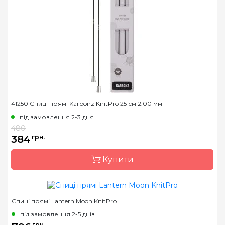
Тип спиць
прямі
Матеріал
Дерево
Розмір
20.00 мм
Довжина
25 см
41250 Спиці прямі Karbonz KnitPro 25 см 2.00 мм
під замовлення 2-3 дня
480
384
грн.
Купити
Спиці прямі Lantern Moon KnitPro
Бренд
KnitPro
під замовлення 2-5 днів
Країна виробник
Індія
грн.