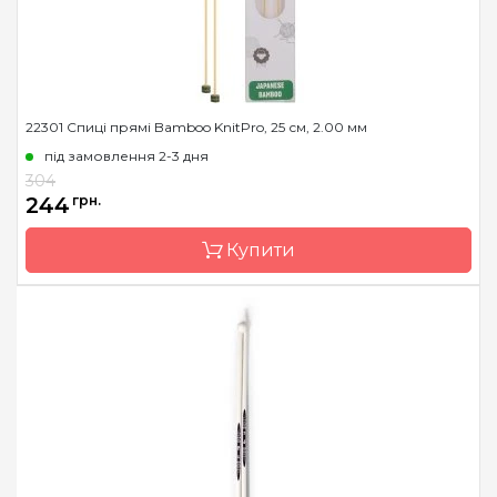
22301 Спиці прямі Bamboo KnitPro, 25 см, 2.00 мм
під замовлення 2-3 дня
304
244
грн.
Купити
Бренд
KnitPro
Країна виробник
Індія
Тип спиць
прямі
Матеріал
бамбук
Розмір
2.0 мм