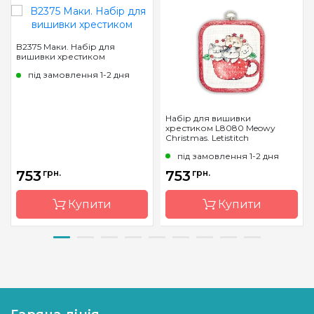
B2375 Маки. Набір для
вишивки хрестиком
під замовлення 1-2 дня
Набір для вишивки
хрестиком L8080 Meowy
Christmas. Letistitch
під замовлення 1-2 дня
753
грн.
753
грн.
Купити
Купити
Бренд
Luca-S
Бренд
Letistitch
Країна
Молдова
Країна
Молдова
виробник
виробник