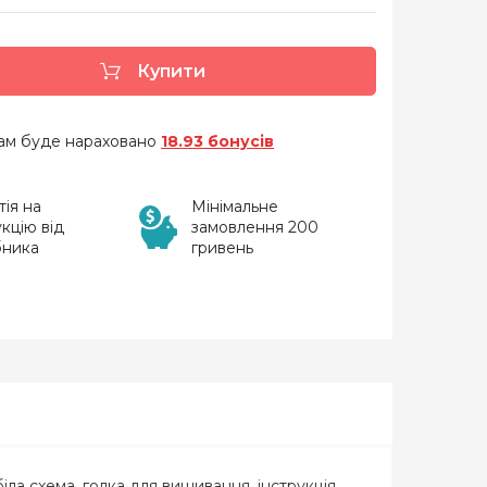
Купити
 вам буде нараховано
18.93 бонусів
тія на
Мінімальне
кцію від
замовлення 200
бника
гривень
іла схема, голка для вишивання, інструкція