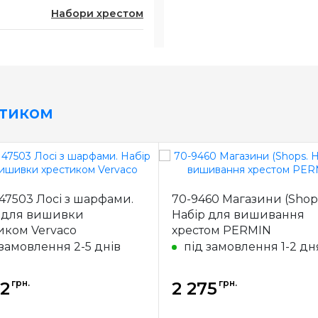
Набори хрестом
стиком
47503 Лосі з шарфами.
70-9460 Магазини (Shop
 для вишивки
Набір для вишивання
иком Vervaco
хрестом PERMIN
 замовлення 2-5 днів
під замовлення 1-2 дн
грн.
грн.
72
2 275