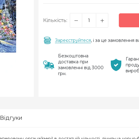
Кількість:
Зареєструйтеся
, і за це замовлення
Безкоштовна
Гаран
доставка при
проду
замовленні від 3000
виро
грн.
Відгуки
перовому органайзері) в достатній кількості, лічильна чорно-б