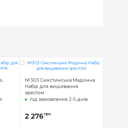
s.
№303 Сикстинська Мадонна
200/83 
Набір для вишивання
Набір 
хрестом
хрестик
я
під замовлення 2-5 днів
в наяв
грн.
2 276
2 276