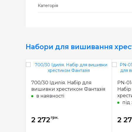
Категорія
Набори для вишивання хре
700/30 Ідилія. Набір для
PN-01
вишивки хрестиком Фантазія
Набір
хрест
в наявності
під
грн.
2 272
2 2