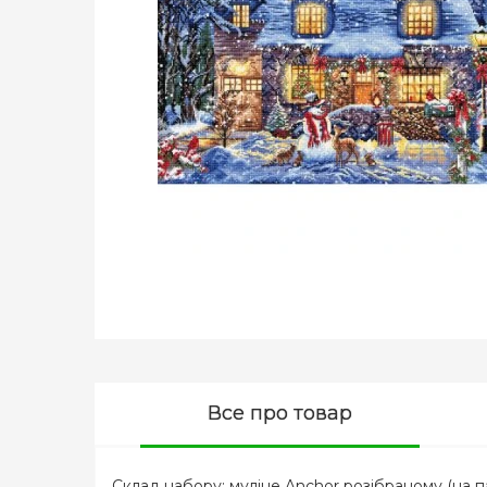
Все про товар
Склад набору: муліне Anchor розібраному (на па