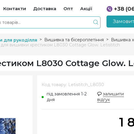
Контакти
Доставка
Опт
Акції
+38 (0
+38 (0
Замовит
Вишивка та бісероплетіння
Вишивка х
и для рукоділля
 для вишивки хрестиком L8030 Cottage Glow. Letistitch
тиком L8030 Cottage Glow. Le
Код товару: Letistitch_L8030
під замовлення 1-2
залишити
дня
відгук
1 