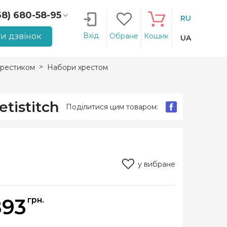
68) 680-58-95
RU
66) 207-14-90
Вхід
и дзвінок
Обране
Кошик
UA
рестиком
Набори хрестом
tistitch
Поділитися цим товаром:
у вибране
893
грн.