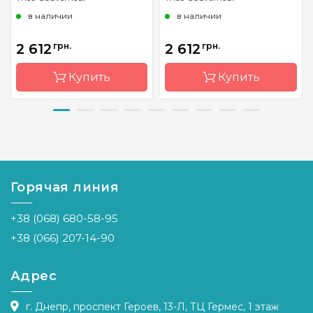
в наличии
в наличии
2 612
грн.
2 612
грн.
Купить
Купить
Бренд
Thea
Бренд
Thea
Gouverneur
Gouverneur
Страна-
Нидерланды
Страна-
Нидерла
производитель
производитель
Горячая линия
Размер
45х47см
Размер
45х47см
+38 (068) 680-58-95
Канва
Linen 32
Канва
Linen 32
+38 (066) 207-14-90
Зашивка
частичная
Зашивка
частичная
Адрес
г. Днепр, проспект Героев, 13-Л, ТЦ Гермес, 1 этаж