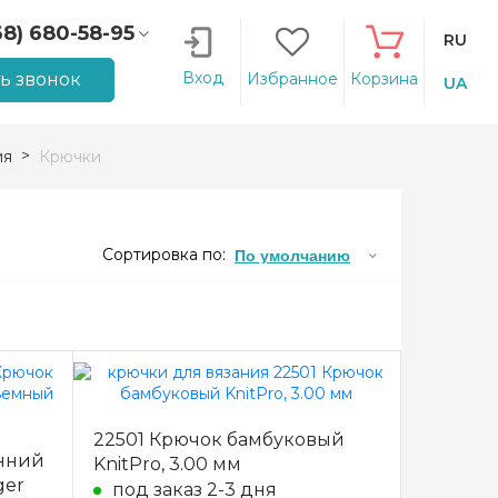
68) 680-58-95
RU
66) 207-14-90
Вход
ть звонок
Избранное
Корзина
UA
ия
Крючки
Сортировка по:
По умолчанию
22501 Крючок бамбуковый
онний
KnitPro, 3.00 мм
ger
под заказ 2-3 дня