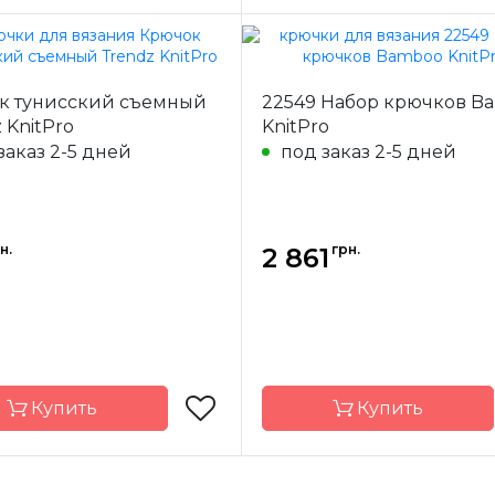
KnitPro
Бренд
K
к тунисский съемный
22549 Набор крючков B
-
Индия
Страна-
 KnitPro
KnitPro
одитель
производитель
заказ 2-5 дней
под заказ 2-5 дней
ал
акрил
Материал
ючка
односторонний
Тип крючка
тун
н.
грн.
2 861
Купить
Купить