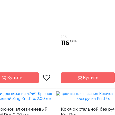
3.0 мм
Размер
15 см
Длина
145
н.
грн.
116
Купить
Купить
KnitPro
Бренд
K
 Крючок алюминиевый
Крючок стальной без ру
-
Индия
Страна-
nitPro, 2.00 мм
KnitPro
одитель
производитель