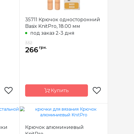
3.0 мм
Размер
3.0 мм
15 см
Длина
15 см
35711 Крючок односторонний
Basix KnitPro, 18.00 мм
под заказ 2-3 дня
332
грн.
266
Купить
nitPro
Бренд
KnitPro
чки
Крючок алюминиевый
Индия
Страна-
Индия
KnitPro
производитель