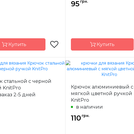
2.0 мм
грн.
95
15 см
Купить
Купить
KnitPro
Бренд
K
к стальной с черной
-
Индия
Страна-
Крючок алюминиевый с
 KnitPro
одитель
производитель
мягкой цветной ручкой
заказ 2-5 дней
ал
алюминий
Материал
алю
KnitPro
ючка
односторонний
Тип крючка
одностор
в наличии
грн.
110