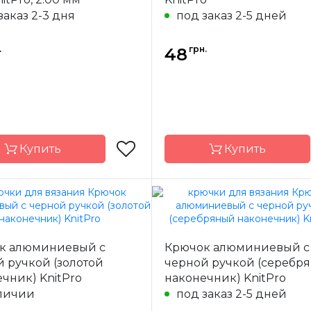
заказ 2-3 дня
под заказ 2-5 дней
ал
бамбук
Материал
Д
ючка
тунисский
Тип крючка
одностор
.
грн.
48
3.0 мм
Размер
15 см
Длина
Купить
Купить
KnitPro
Бренд
K
-
Индия
Страна-
к алюминиевый с
Крючок алюминиевый с
одитель
производитель
 ручкой (золотой
черной ручкой (серебр
ал
алюминий
Материал
чник) KnitPro
наконечник) KnitPro
ючка
односторонний
Тип крючка
одностор
личии
под заказ 2-5 дней