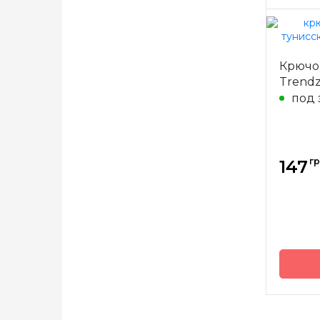
Бренд
Крючо
Страна
Trendz
произв
под 
Матери
Тип кр
гр
147