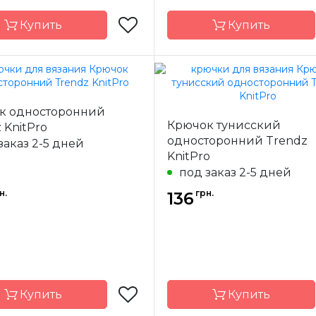
Купить
Купить
KnitPro
Бренд
K
к односторонний
-
Индия
Страна-
Крючок тунисский
 KnitPro
одитель
производитель
односторонний Trendz
заказ 2-5 дней
ал
Дерево
Материал
Д
KnitPro
ючка
тунисский
Тип крючка
двусто
под заказ 2-5 дней
Размер
3.0
н.
грн.
136
Длина
Купить
Купить