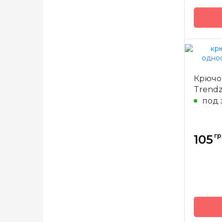
Бренд
Крючо
Страна
Trendz
произв
под 
Матери
Тип кр
гр
105