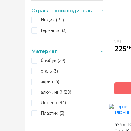
Размер
Страна-производитель
Длина
Индия (151)
Германия (3)
281
гр
225
Материал
бамбук (29)
сталь (3)
акрил (4)
алюминий (20)
Дерево (94)
Пластик (3)
Бренд
47461
Страна
Zing K
произв