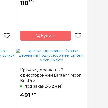
грн.
110
Купить
nitPro
Бренд
KnitPro
Индия
Страна-
Индия
Крючок деревянный
производитель
односторонний Lantern Moon
миний
Материал
алюминий
KnitPro
онний
Тип крючка
тунисский
под заказ 2-5 дней
грн.
491