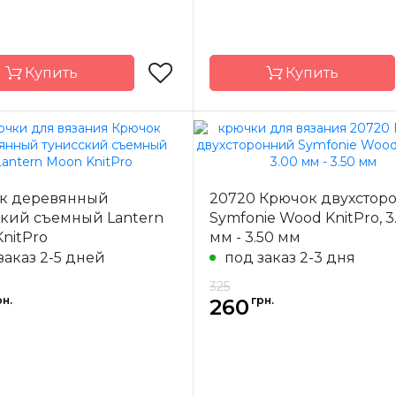
Купить
Купить
KnitPro
Бренд
K
-
Индия
Страна-
к деревянный
20720 Крючок двухстор
одитель
производитель
ский съемный Lantern
Symfonie Wood KnitPro, 3
ал
сталь
Материал
алю
nitPro
мм - 3.50 мм
ючка
односторонний
Тип крючка
одностор
заказ 2-5 дней
под заказ 2-3 дня
325
рн.
грн.
260