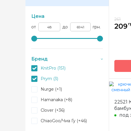
Цена
261
г
209
от
до
грн.
Бренд
KnitPro (151)
Prym (3)
Nurge (+1)
Бренд
Hamanaka (+8)
22521
Страна
бамбук
произв
Clover (+36)
под 
Матери
ChiaoGoo/Чиа Гу (+46)
Тип кр