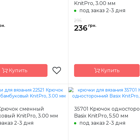
KnitPro, 3.00 мм
под заказ 2-3 дня
295
рн.
грн.
236
Купить
Купить
KnitPro
Бренд
K
 Крючок сменный
35701 Крючок одностор
-
Индия
Страна-
овый KnitPro, 3.00 мм
Basix KnitPro, 5.50 мм
одитель
производитель
заказ 2-3 дня
под заказ 2-3 дня
ал
Дерево
Материал
Д
ючка
односторонний
Тип крючка
тун