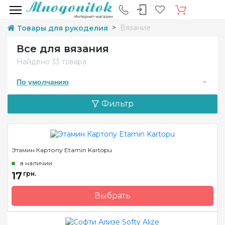
Вязание
Товары для рукоделия
Все для вязания
Найдено
33 товара
По умолчанию
Фильтр
Этамин Картопу Etamin Kartopu
в наличии
17
грн.
Выбрать
Бренд
Kartopu
Страна-производитель
Турция