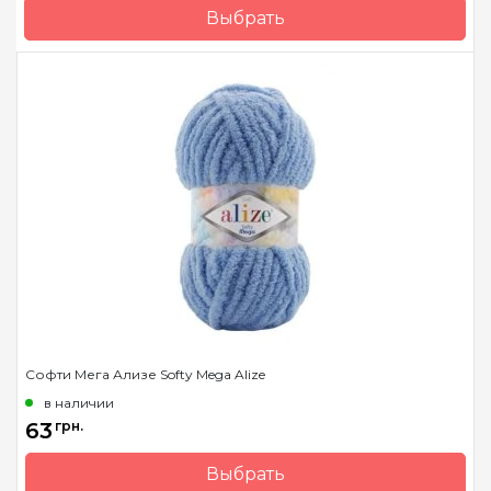
бамбук 20%
Выбрать
Бренд
Alize
Страна-производитель
Турция
Вес мотка
100 гр.
Метраж
110 м.
Состав
полиэстер 100%
Софти Мега Ализе Softy Mega Alize
в наличии
63
грн.
Выбрать