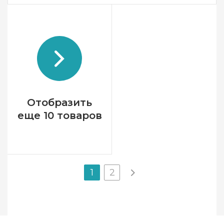
Бренд
Alize
Страна-производитель
Турция
Вес мотка
100 гр.
Метраж
550 м.
Состав
подчесанная шерсть
20%, акрил 80%
Отобразить
еще 10 товаров
1
2