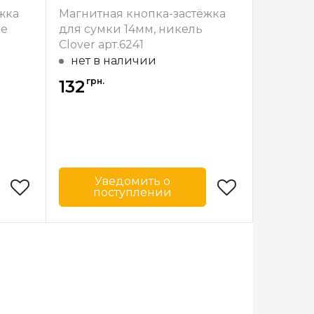
тралия
Страна-
Австралия
жка
Магнитная кнопка-застёжка
производитель
ое
для сумки 14мм, никель
Clover арт.6241
нет в наличии
грн.
132
Уведомить о
поступлении
Clover
Бренд
Clover
пония
Страна-
Япония
производитель