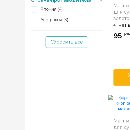
Страна-производитель
Страна
Магни
произв
Япония (4)
для су
золото,
Австралия (3)
нет 
грн.
95
Сбросить всё
Бренд
Страна
произв
Магни
для су