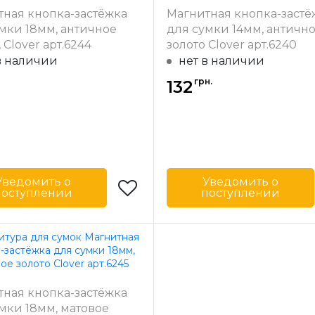
-
Австралия
Страна-
Авс
тная кнопка-застёжка
Магнитная кнопка-застё
одитель
производитель
мки 18мм, античное
для сумки 14мм, античн
 Clover арт.6244
золото Clover арт.6240
в наличии
нет в наличии
грн.
132
Уведомить о
Уведомить о
поступлении
поступлении
Clover
Бренд
-
Япония
Страна-
Я
одитель
производитель
тная кнопка-застёжка
мки 18мм, матовое