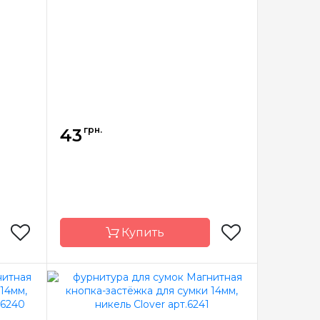
грн.
43
Купить
emline
Бренд
Hemline