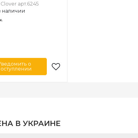
 Clover арт.6245
в наличии
н.
Уведомить о
поступлении
Clover
-
Япония
одитель
ЕНА В УКРАИНЕ