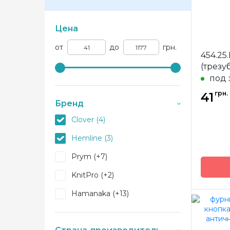
Цена
от
до
грн.
454.25
(трезу
под 
грн.
41
Бренд
Clover (4)
Hemline (3)
Prym (+7)
KnitPro (+2)
Hamanaka (+13)
Бренд