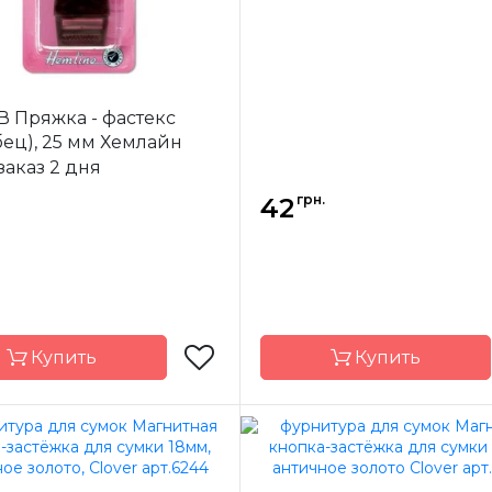
.В Пряжка - фастекс
бец), 25 мм Хемлайн
заказ 2 дня
грн.
42
Купить
Купить
Hemline
Бренд
H