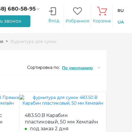
68) 680-58-95
RU
66) 207-14-90
Вход
ть звонок
Избранное
Корзина
UA
ия
Фурнитура для сумок
Сортировка по:
По умолчанию
с
483.50.B Карабин
н
пластиковый, 50 мм Хемлайн
под заказ 2 дня