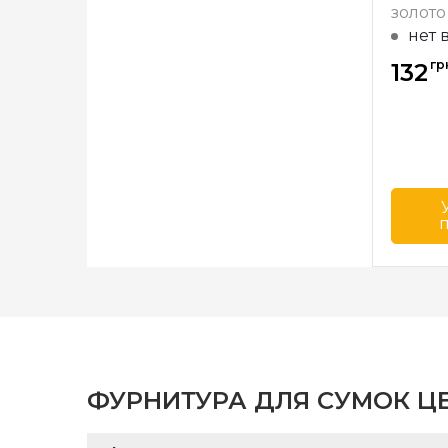
золото
нет 
гр
132
Бренд
Страна
произв
ФУРНИТУРА ДЛЯ СУМОК Ц