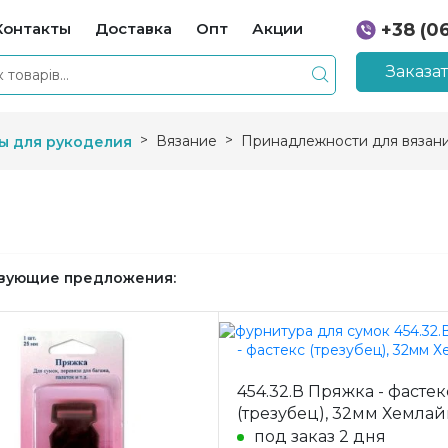
Контакты
Доставка
Опт
Акции
+38 (0
+38 (0
Заказа
Вязание
Принадлежности для вязан
ы для рукоделия
вующие предложения:
454.32.В Пряжка - фастек
(трезубец), 32мм Хемлай
под заказ 2 дня