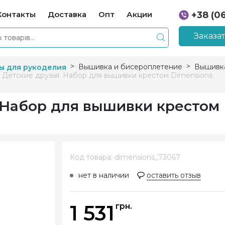
Контакты
Доставка
Опт
Акции
+38 (0
+38 (0
Заказа
Вышивка и бисероплетение
Вышивка
ы для рукоделия
 Детские друзья. Набор для вышивки крестом Dimensions
. Набор для вышивки крестом
Код товара: dimensions_73067
нет в наличии
оставить отзыв
1 531
грн.