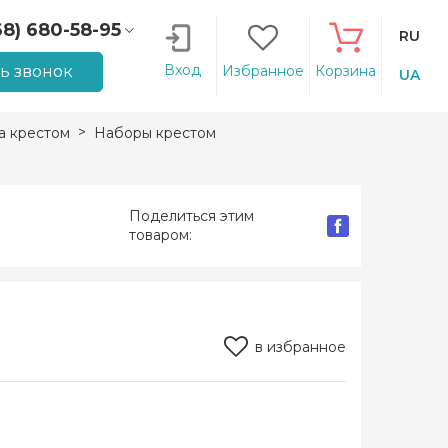
68) 680-58-95
RU
66) 207-14-90
Вход
ть звонок
Избранное
Корзина
UA
 крестом
Наборы крестом
Поделиться этим
товаром:
в избранное