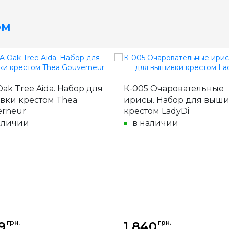
ом
Oak Tree Aida. Набор для
К-005 Очаровательные
ки крестом Thea
ирисы. Набор для выш
rneur
крестом LadyDi
аличии
в наличии
грн.
грн.
9
1 840