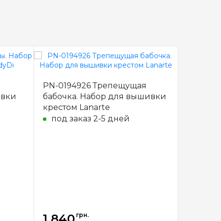
PN-0194926 Трепещущая
PN-019
ивки
бабочка. Набор для вышивки
стрекоз
крестом Lanarte
вышивки
под заказ 2-5 дней
под з
грн.
1 840
1 840