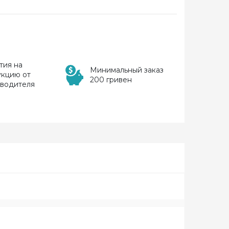
тия на
Минимальный заказ
укцию от
200 гривен
зводителя