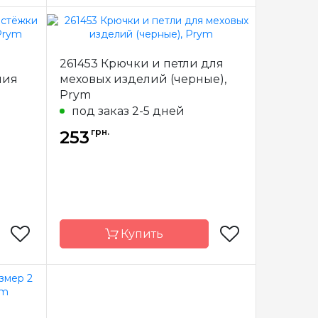
Prym
Бренд
Prym
261453 Крючки и петли для
рмания
Страна-
Германия
ния
меховых изделий (черные),
производитель
Prym
рючки
Назначение
Крючки
под заказ 2-5 дней
грн.
253
Купить
Prym
Бренд
Prym