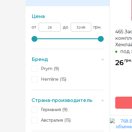
Цена
от
до
грн.
465 За
компле
Хемла
под 
Бренд
грн.
26
Prym (9)
Hemline (15)
Страна-производитель
Германия (9)
Австралия (15)
Бренд