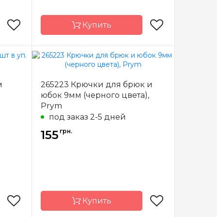
Купить
emline
Бренд
Hemline
м
265223 Крючки для брюк и
тралия
Страна-
Австралия
юбок 9мм (черного цвета),
производитель
Prym
стежки
Назначение
Застежки
под заказ 2-5 дней
грн.
155
Купить