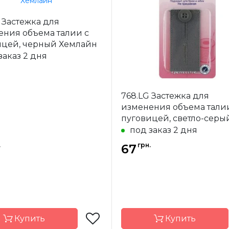
-
Австралия
Страна-
Авс
 Застежка для
одитель
производитель
ения объема талии с
ение
Застежки
Назначение
К
ицей, черный Хемлайн
заказ 2 дня
768.LG Застежка для
изменения объема тали
пуговицей, светло-серы
Хемлайн
под заказ 2 дня
.
грн.
67
Купить
Купить