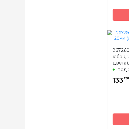
Бренд
267260
Страна
юбок, 
произв
цвета)
Назнач
под 
гр
133