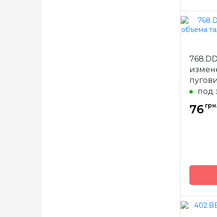
Бренд
Страна
768.DD
произв
измен
Назнач
пугов
джинс
под 
грн
76