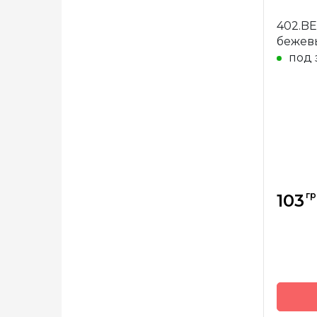
Бренд
402.BE
Страна
бежев
произв
под 
Назнач
гр
103