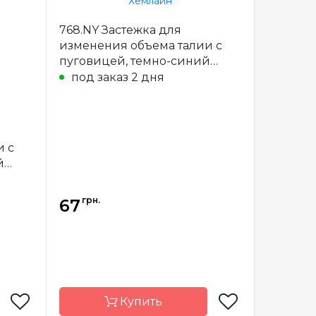
тралия
Страна-
Австралия
768.NY Застежка для
производитель
изменения объема талии с
рючки
Назначение
Застежки
пуговицей, темно-синий
Хемлайн
под заказ 2 дня
и с
й
грн.
67
Купить