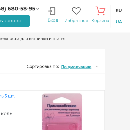
68) 680-58-95
RU
66) 207-14-90
Вход
ть звонок
Избранное
Корзина
UA
ежности для вышивки и шитья
Сортировка по:
По умолчанию
икель