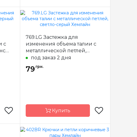
emline
Бренд
Hemline
тралия
Страна-
Австралия
769.LG Застежка для
производитель
и с
изменения объема талии с
стежки
Назначение
Застежки
нс
металлической петлей,
светло-серый Хемлайн
под заказ 2 дня
грн.
79
Купить