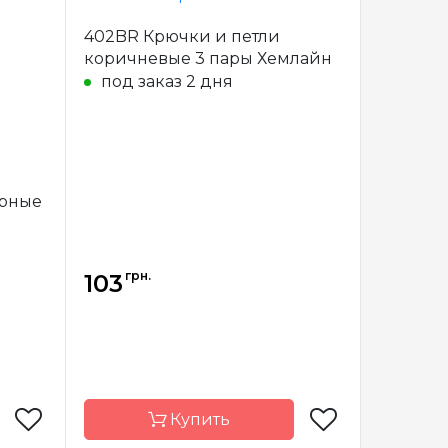
emline
Бренд
Hemline
402BR Крючки и петли
тралия
Страна-
Австралия
коричневые 3 пары Хемлайн
производитель
под заказ 2 дня
стежки
Назначение
Застежки
ерные
грн.
103
Купить