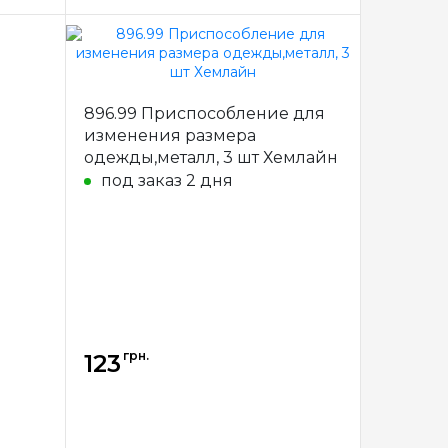
emline
Бренд
Hemline
тралия
Страна-
Австралия
896.99 Приспособление для
производитель
изменения размера
рючки
Назначение
Крючки
одежды,металл, 3 шт Хемлайн
под заказ 2 дня
грн.
123