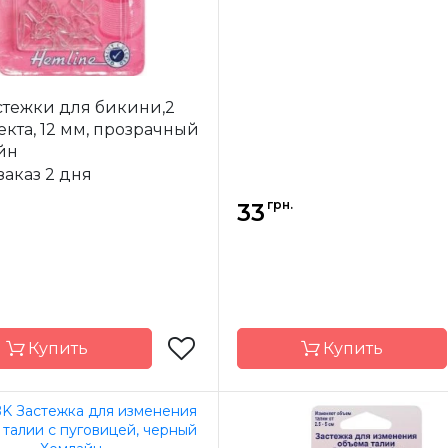
стежки для бикини,2
кта, 12 мм, прозрачный
йн
заказ 2 дня
грн.
33
Купить
Купить
Hemline
Бренд
H