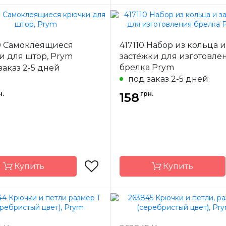
Prym
Бренд
0 Самоклеящиеся
417110 Набор из кольца и
-
Германия
Страна-
Ге
и для штор, Prym
застёжки для изготовле
одитель
производитель
брелка Prym
заказ 2-5 дней
ение
Крючки
Назначение
К
под заказ 2-5 дней
н.
грн.
158
Купить
Купить
Prym
Бренд