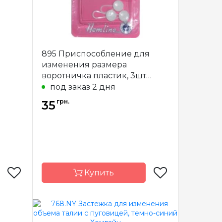
895 Приспособление для
изменения размера
воротничка пластик, 3шт
Хемлайн
под заказ 2 дня
грн.
35
Купить
emline
Бренд
Hemline