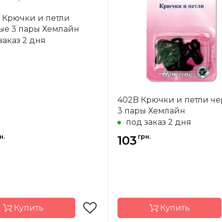
Hemline
Бренд
H
 Крючки и петли
-
Австралия
Страна-
Авс
ые 3 пары Хемлайн
одитель
производитель
заказ 2 дня
ение
Застежки
Назначение
За
402B Крючки и петли ч
3 пары Хемлайн
под заказ 2 дня
н.
грн.
103
Купить
Купить