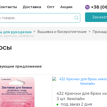
Контакты
Доставка
Опт
Акции
+38 (0
+38 (0
Заказа
Вышивка и бисероплетение
Принадл
ы для рукоделия
и, крючки, люверсы
рсы
вующие предложения:
432 Крючки для брюк н
3 шт. Хемлайн
под заказ 2 дня