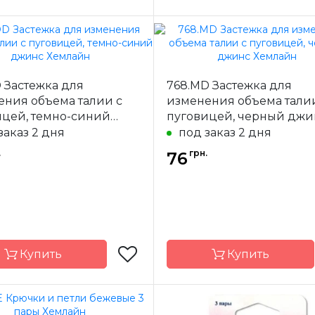
Hemline
Бренд
H
-
Австралия
Страна-
Авс
 Застежка для
768.MD Застежка для
одитель
производитель
ения объема талии с
изменения объема тали
ение
Застежки
Назначение
За
ицей, темно-синий
пуговицей, черный джи
 Хемлайн
Хемлайн
заказ 2 дня
под заказ 2 дня
.
грн.
76
Купить
Купить