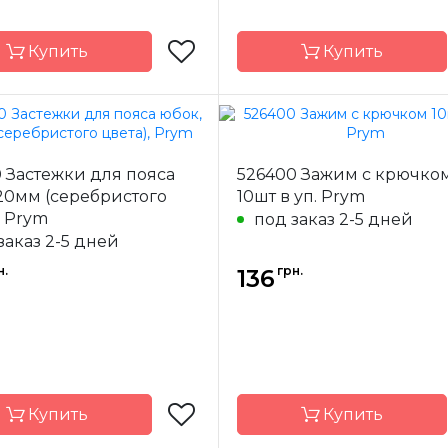
Купить
Купить
Hemline
Бренд
H
 Застежки для пояса
526400 Зажим с крючко
-
Австралия
Страна-
Авс
20мм (серебристого
10шт в уп. Prym
одитель
производитель
, Prym
под заказ 2-5 дней
ение
Застежки
Назначение
За
заказ 2-5 дней
н.
грн.
136
Купить
Купить