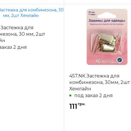
Hemline
Бренд
H
 Застежка для
-
Австралия
Страна-
Авс
езона, 30 мм, 2шт
одитель
производитель
йн
ение
Крючки
Назначение
К
заказ 2 дня
457.NK Застежка для
комбинезона, 30мм, 2шт
Хемлайн
под заказ 2 дня
грн.
111