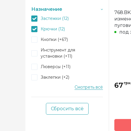
Страна
Назначение
768.BK
произв
Застежки (12)
измен
Назнач
пугов
Крючки (12)
под 
Кнопки (+67)
Инструмент для
установки (+11)
Люверсы (+11)
Заклепки (+2)
грн
67
Смотреть всё
Для бюстгальтера (+20)
Подплечники (+2)
Сбросить всё